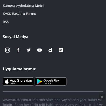
Kamera Aydınlatma Metni
KVKK Başvuru Formu
RSS
Sosyal Medya
Uygulamalarımız
www.sozcu.com.tr internet sitesinde yayınlanan yazı, haber ve
fotoğrafların her türlü telif hakkı Mega Ajans ve Rek. Tic. A.Ş'ye