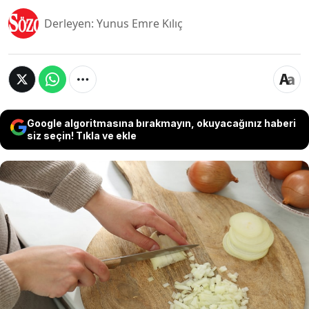
Derleyen: Yunus Emre Kılıç
Google algoritmasına bırakmayın, okuyacağınız haberi
siz seçin! Tıkla ve ekle
Mutfaklarda en sık kullanılan sebzelerden biri
soğandır. Hemen her tarifte karşımıza çıkan
soğanı kullanırken fazlası tat kaçıracağından bir
miktar keseriz. Kalanı ise çoğu zaman
buzdolabına bırakılır ve burada kaderine terk
edilir. Soğanın kalan kısmını solmadan ve
bozulmadan saklayarak sonraki tariflerde de
kolayca kullanabilirsiniz.