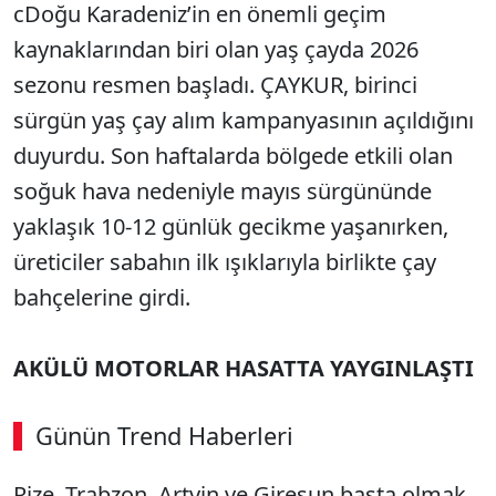
cDoğu Karadeniz’in en önemli geçim
kaynaklarından biri olan yaş çayda 2026
sezonu resmen başladı. ÇAYKUR, birinci
sürgün yaş çay alım kampanyasının açıldığını
duyurdu. Son haftalarda bölgede etkili olan
soğuk hava nedeniyle mayıs sürgününde
yaklaşık 10-12 günlük gecikme yaşanırken,
üreticiler sabahın ilk ışıklarıyla birlikte çay
bahçelerine girdi.
AKÜLÜ MOTORLAR HASATTA YAYGINLAŞTI
Günün Trend Haberleri
00:02
/ 08:43
Rize, Trabzon, Artvin ve Giresun başta olmak