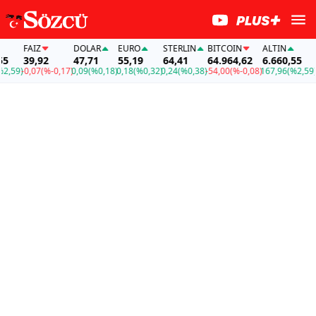
FAİZ
DOLAR
EURO
STERLIN
BITCOIN
ALTIN
FA
39,92
47,71
55,19
64,41
64.964,62
6.660,55
39
59)
-0,07
(%-0,17)
0,09
(%0,18)
0,18
(%0,32)
0,24
(%0,38)
-54,00
(%-0,08)
167,96
(%2,59)
-0,