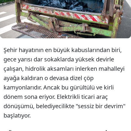
saatinin geldiğini gösteriyor. Ancak artık
sokaklardan toplanan çöpler adeta sessiz sedasız
kimse duymadan ortadan kaybolacak. Çöp
toplanırken çıt bile çıkmayacak.
Şehir hayatının en büyük kabuslarından biri,
gece yarısı dar sokaklarda yüksek devirle
çalışan, hidrolik aksamları inlerken mahalleyi
ayağa kaldıran o devasa dizel çöp
kamyonlarıdır. Ancak bu gürültülü ve kirli
dönem sona eriyor. Elektrikli ticari araç
dönüşümü, belediyecilikte "sessiz bir devrim"
başlatıyor.