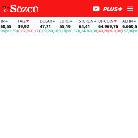
FAİZ
DOLAR
EURO
STERLIN
BITCOIN
ALTIN
,55
39,92
47,71
55,19
64,41
64.969,76
6.660,55
(%2,59)
-0,07
(%-0,17)
0,09
(%0,18)
0,18
(%0,32)
0,24
(%0,38)
-40,28
(%-0,06)
167,96
(%2,59