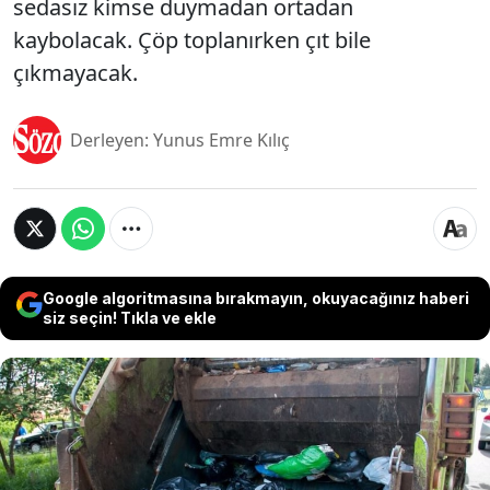
sedasız kimse duymadan ortadan
kaybolacak. Çöp toplanırken çıt bile
çıkmayacak.
Derleyen: Yunus Emre Kılıç
Google algoritmasına bırakmayın, okuyacağınız haberi
siz seçin! Tıkla ve ekle
Akşam saatlerinde sokaklardan toplanan çöplerin
sesini penceremiz açık olduğu zaman çok kolay bir
şekilde duyabiliyoruz. Yüksek bir gürültü ile çalışan
çöp kamyonlarının çıkardığı ses biz çöp toplama