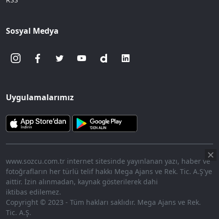
Sosyal Medya
Uygulamalarımız
www.sozcu.com.tr internet sitesinde yayınlanan yazı, haber ve
fotoğrafların her türlü telif hakkı Mega Ajans ve Rek. Tic. A.Ş'ye
aittir. İzin alınmadan, kaynak gösterilerek dahi
iktibas edilemez.
Copyright © 2023 - Tüm hakları saklıdır. Mega Ajans ve Rek.
Tic. A.Ş.
360p
Loaded
:
Sesi