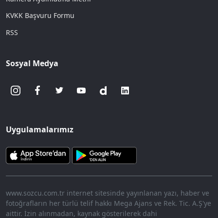
KVKK Başvuru Formu
RSS
Sosyal Medya
Uygulamalarımız
www.sozcu.com.tr internet sitesinde yayınlanan yazı, haber ve
fotoğrafların her türlü telif hakkı Mega Ajans ve Rek. Tic. A.Ş'ye
aittir. İzin alınmadan, kaynak gösterilerek dahi