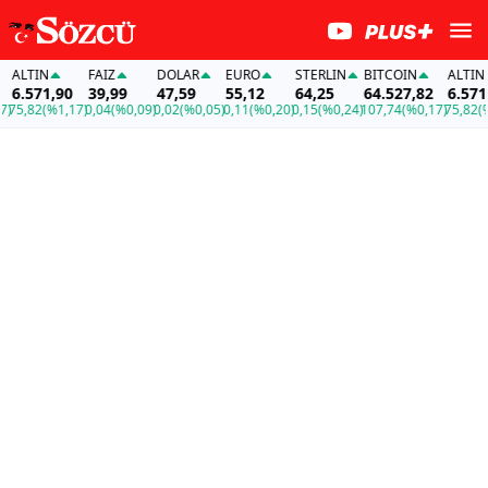
LTIN
FAİZ
DOLAR
EURO
STERLIN
BITCOIN
ALTIN
6.571,90
39,99
47,59
55,12
64,25
64.527,82
6.571,9
5,82
(%1,17)
0,04
(%0,09)
0,02
(%0,05)
0,11
(%0,20)
0,15
(%0,24)
107,74
(%0,17)
75,82
(%1,