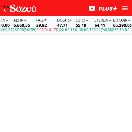
N
ALTIN
FAİZ
DOLAR
EURO
STERLIN
BITCOIN
,00
6.660,55
39,92
47,71
55,19
64,41
65.290,00
%0,21)
167,96
(%2,59)
-0,07
(%-0,17)
0,09
(%0,18)
0,18
(%0,32)
0,24
(%0,38)
136,34
(%0,21)