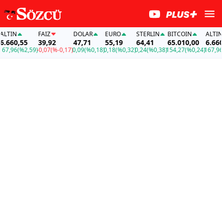
LTIN
FAİZ
DOLAR
EURO
STERLIN
BITCOIN
ALTIN
.660,55
39,92
47,71
55,19
64,41
65.010,00
6.660,
7,96
(%2,59)
-0,07
(%-0,17)
0,09
(%0,18)
0,18
(%0,32)
0,24
(%0,38)
154,27
(%0,24)
167,96
(