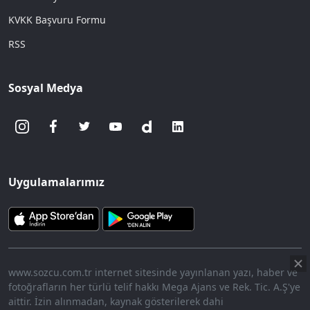
KVKK Başvuru Formu
RSS
Sosyal Medya
Uygulamalarımız
www.sozcu.com.tr internet sitesinde yayınlanan yazı, haber ve
fotoğrafların her türlü telif hakkı Mega Ajans ve Rek. Tic. A.Ş'ye
aittir. İzin alınmadan, kaynak gösterilerek dahi