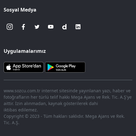
Sosyal Medya
Uygulamalarımız
www.sozcu.com.tr internet sitesinde yayınlanan yazı, haber ve
fotoğrafların her türlü telif hakkı Mega Ajans ve Rek. Tic. A.Ş'ye
aittir. İzin alınmadan, kaynak gösterilerek dahi
iktibas edilemez.
Copyright © 2023 - Tüm hakları saklıdır. Mega Ajans ve Rek.
Tic. A.Ş.