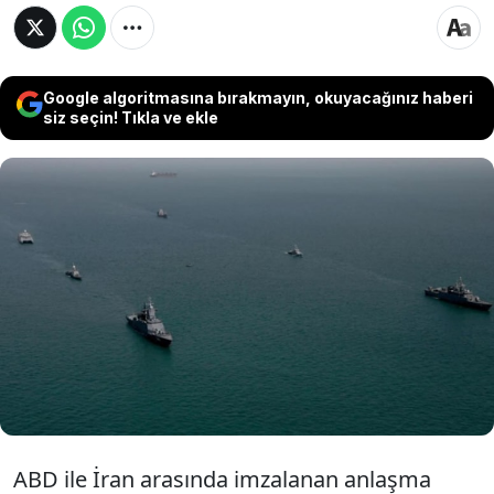
Google algoritmasına bırakmayın, okuyacağınız haberi
siz seçin! Tıkla ve ekle
CENTCOM tarafından yapılan açıklamada,
"Trump'ın talimatı doğrultusunda İran
limanlarına ve kıyı bölgelerine giriş ve çıkış
yapan tüm deniz trafiğine uygulanan abluka
kaldırıldı" ifadelerine yer verildi.
ABD ile İran arasında imzalanan anlaşma