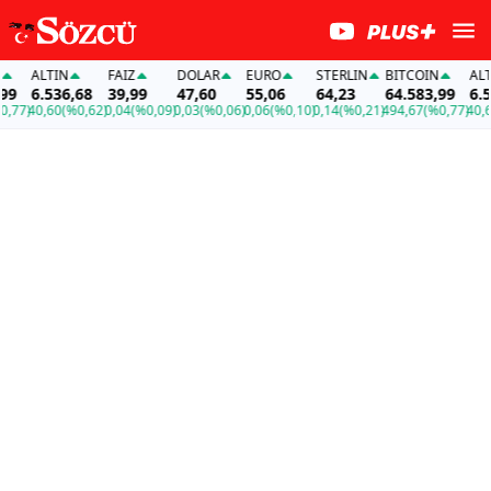
ALTIN
FAİZ
DOLAR
EURO
STERLIN
BITCOIN
ALTI
9
6.536,68
39,99
47,60
55,06
64,23
64.583,99
6.53
77)
40,60
(%0,62)
0,04
(%0,09)
0,03
(%0,06)
0,06
(%0,10)
0,14
(%0,21)
494,67
(%0,77)
40,60