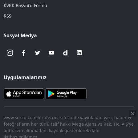
KVKK Başvuru Formu
RSS
Sosyal Medya
Uygulamalarımız
www.sozcu.com.tr internet sitesinde yayınlanan yazı, haber ve
fotoğrafların her türlü telif hakkı Mega Ajans ve Rek. Tic. A.Ş'ye
aittir. İzin alınmadan, kaynak gösterilerek dahi
iktibas edilemez.