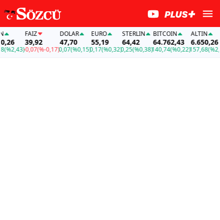
FAİZ
DOLAR
EURO
STERLIN
BITCOIN
ALTIN
26
39,92
47,70
55,19
64,42
64.762,43
6.650,26
%2,43)
-0,07
(%-0,17)
0,07
(%0,15)
0,17
(%0,32)
0,25
(%0,38)
140,74
(%0,22)
157,68
(%2,43