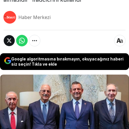
Haber Merkezi
Google algoritmasına bırakmayın, okuyacağınız haberi
siz seçin! Tıkla ve ekle
CHP'li eski Genel Başkanlardan Altan Öymen,
Hikmet Çetin ve Murat Karayalçın kurultay davası
tartışmalarına ilişkin bir çağrı metni yayınladı.
Çağrıda Kemal Kılıçdaroğlu'na da bir çağrı yapan
eski liderler, "Bize göre temel çözüm, önceki dönem
Genel Başkanımızın yargı tasarımı ile partimizi
düzenleme sonucu doğuracak tüm olasılıkları