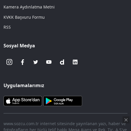
Kamera Aydınlatma Metni
KVKK Başvuru Formu
RSS
Sosyal Medya
Uygulamalarımız
www.sozcu.com.tr internet sitesinde yayınlanan yazı, haber ve
fotoğrafların her türlü telif hakkı Mega Ajans ve Rek. Tic. A.Ş'ye