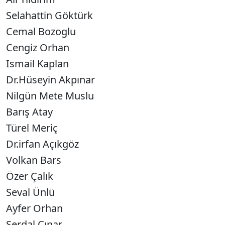
Selahattin Göktürk
Cemal Bozoglu
Cengiz Orhan
Ismail Kaplan
Dr.Hüseyin Akpınar
Nilgün Mete Muslu
Barış Atay
Türel Meriç
Dr.irfan Açıkgöz
Volkan Bars
Özer Çalık
Seval Ünlü
Ayfer Orhan
Serdal Çınar