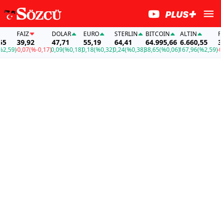
FAİZ
DOLAR
EURO
STERLIN
BITCOIN
ALTIN
FAİZ
39,92
47,71
55,19
64,41
64.995,66
6.660,55
39,9
9)
-0,07
(%-0,17)
0,09
(%0,18)
0,18
(%0,32)
0,24
(%0,38)
38,65
(%0,06)
167,96
(%2,59)
-0,07
(