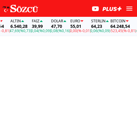
ALTIN
FAİZ
DOLAR
EURO
STERLIN
BITCOIN
ALT
6.540,28
39,99
47,70
55,01
64,23
64.248,54
6.5
1)
47,69
(%0,73)
0,04
(%0,09)
0,08
(%0,16)
0,00
(%-0,01)
0,06
(%0,09)
-523,45
(%-0,81)
47,6