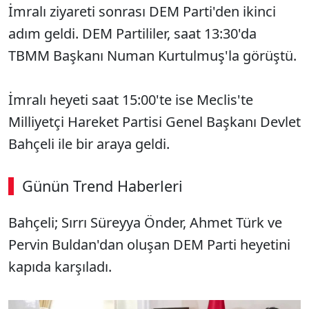
İmralı ziyareti sonrası DEM Parti'den ikinci
adım geldi. DEM Partililer, saat 13:30'da
TBMM Başkanı Numan Kurtulmuş'la görüştü.
İmralı heyeti saat 15:00'te ise Meclis'te
Milliyetçi Hareket Partisi Genel Başkanı Devlet
Bahçeli ile bir araya geldi.
Günün Trend Haberleri
00:02
/ 09:08
Bahçeli; Sırrı Süreyya Önder, Ahmet Türk ve
Sesi Aç
Pervin Buldan'dan oluşan DEM Parti heyetini
kapıda karşıladı.