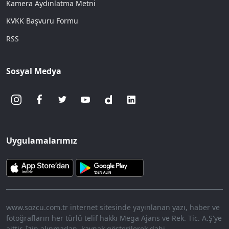
Kamera Aydınlatma Metni
KVKK Başvuru Formu
RSS
Sosyal Medya
Uygulamalarımız
www.sozcu.com.tr internet sitesinde yayınlanan yazı, haber ve
fotoğrafların her türlü telif hakkı Mega Ajans ve Rek. Tic. A.Ş'ye
aittir. İzin alınmadan, kaynak gösterilerek dahi