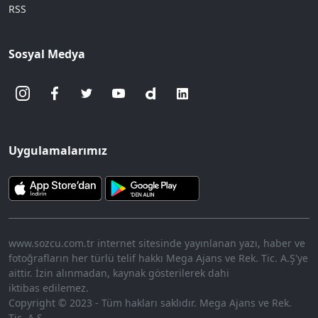
RSS
Sosyal Medya
Uygulamalarımız
www.sozcu.com.tr internet sitesinde yayınlanan yazı, haber ve
fotoğrafların her türlü telif hakkı Mega Ajans ve Rek. Tic. A.Ş'ye
aittir. İzin alınmadan, kaynak gösterilerek dahi
iktibas edilemez.
Copyright © 2023 - Tüm hakları saklıdır. Mega Ajans ve Rek.
Tic. A.Ş.