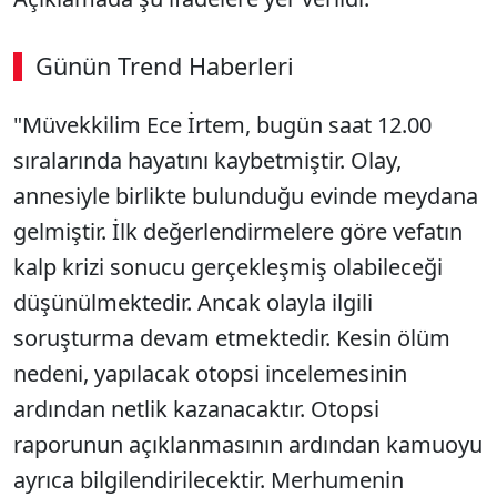
Günün Trend Haberleri
00:03
/ 09:15
"Müvekkilim Ece İrtem, bugün saat 12.00
Sesi Aç
sıralarında hayatını kaybetmiştir. Olay,
annesiyle birlikte bulunduğu evinde meydana
gelmiştir. İlk değerlendirmelere göre vefatın
kalp krizi sonucu gerçekleşmiş olabileceği
düşünülmektedir. Ancak olayla ilgili
soruşturma devam etmektedir. Kesin ölüm
nedeni, yapılacak otopsi incelemesinin
ardından netlik kazanacaktır. Otopsi
raporunun açıklanmasının ardından kamuoyu
ayrıca bilgilendirilecektir. Merhumenin