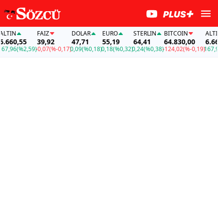
FAİZ
DOLAR
EURO
STERLIN
BITCOIN
ALTIN
0,55
39,92
47,71
55,19
64,41
64.830,00
6.660,55
6
(%2,59)
-0,07
(%-0,17)
0,09
(%0,18)
0,18
(%0,32)
0,24
(%0,38)
-124,02
(%-0,19)
167,96
(%2,