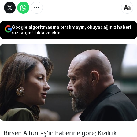
Google algoritmasına bırakmayın, okuyacağınız haberi
siz seçin! Tıkla ve ekle
Son dakika haberine göre; Kızılcık Şerbeti
dizisinde canlandırdığı Işıl rolüyle hafızalara
kazınan Ece İrtem vefat etti. 35 yaşındaki
oyuncunun evinde sabah saatlerinde
yaşamını yitirdiği öne sürüldü.
Birsen Altuntaş'ın haberine göre; Kızılcık