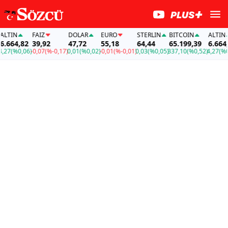
TIN
FAİZ
DOLAR
EURO
STERLIN
BITCOIN
ALTIN
664,82
39,92
47,72
55,18
64,44
65.199,39
6.664,82
7
(%0,06)
-0,07
(%-0,17)
0,01
(%0,02)
-0,01
(%-0,01)
0,03
(%0,05)
337,10
(%0,52)
4,27
(%0,06