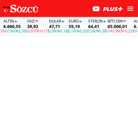
ALTIN
FAİZ
DOLAR
EURO
STERLIN
BITCOIN
ALTI
6.660,55
39,92
47,71
55,19
64,41
65.006,01
6.66
67,96
(%2,59)
-0,07
(%-0,17)
0,09
(%0,18)
0,18
(%0,32)
0,24
(%0,38)
-145,99
(%-0,22)
167,9