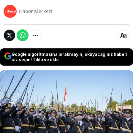
Haber Merkezi
Google algoritmasına bırakmayın, okuyacağınız haberi
siz seçin! Tıkla ve ekle
Son Dakika Haberi.... Mezun oldukları gün resmi
törenden sonra ‘Subaylık Yemini’ eden beş
teğmenin Kara Kuvvetleri Yüksek Disiplin
Kurulu'nca yapılan soruşturması dün tamamladı.
Milli Savunma Bakanlığı'ndan edinilen bilgiye
göre; karara ilişkin açıklamanın bugün yapılacağı
kaydedildi.