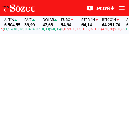
LTIN
FAİZ
DOLAR
EURO
STERLIN
BITCOIN
ALTI
.504,55
39,99
47,65
54,94
64,14
64.251,70
6.50
1,97
(%0,18)
0,04
(%0,09)
0,03
(%0,05)
-0,07
(%-0,13)
-0,03
(%-0,05)
-420,30
(%-0,65)
11,97