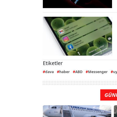
Etiketler
dava
haber
ABD
Messenger
u
GÜN