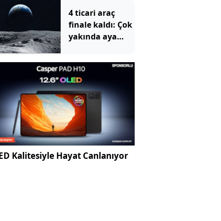
4 ticari araç
finale kaldı: Çok
yakında aya
gidecekler
D Kalitesiyle Hayat Canlanıyor