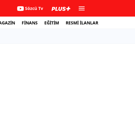
Sözcü Tv
AGAZİN
FİNANS
EĞİTİM
RESMİ İLANLAR