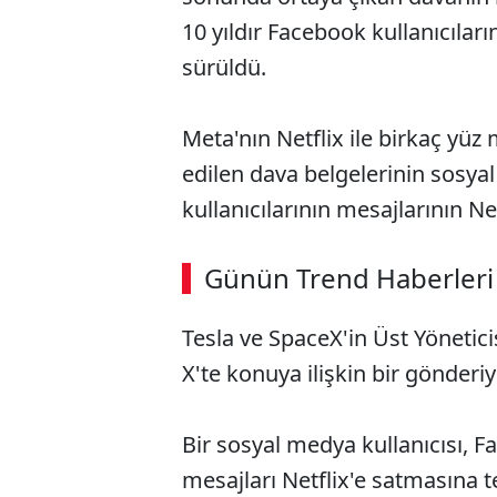
10 yıldır Facebook kullanıcıları
sürüldü.
Meta'nın Netflix ile birkaç yüz
edilen dava belgelerinin sosy
kullanıcılarının mesajlarının Net
ABERİ OKU
➜
Günün Trend Haberleri
00:03
/ 09:08
Tesla ve SpaceX'in Üst Yöneti
X'te konuya ilişkin bir gönderiye
Bir sosyal medya kullanıcısı, 
mesajları Netflix'e satmasına te