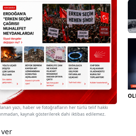
OLE
nan yazı, haber ve fotoğrafların her türlü telif hakkı
 alınmadan, kaynak gösterilerek dahi iktibas edilemez.
 ver