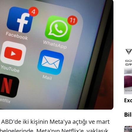
cebook ve Instagram'ın sahibi Meta'nın
lanıcılarının özel mesajlarını Netflix'le paylaştığı
diası, sosyal medyada tepkilere neden oldu.
Exc
Bi
ABD'de iki kişinin Meta'ya açtığı ve mart
elgelerinde, Meta'nın Netflix'e, yaklaşık