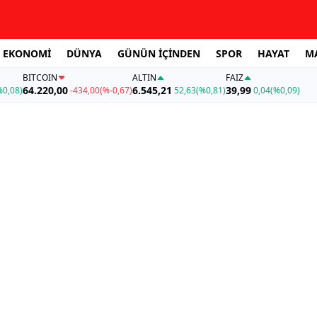
EKONOMİ
DÜNYA
GÜNÜN İÇİNDEN
SPOR
HAYAT
M
BITCOIN
ALTIN
FAİZ
64.220,00
6.545,21
39,99
%0,08)
-434,00
(%-0,67)
52,63
(%0,81)
0,04
(%0,09)