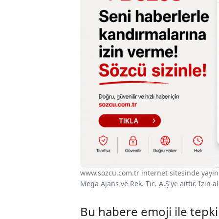
www.sozcu.com.tr internet sitesinde yayınla
Mega Ajans ve Rek. Tic. A.Ş'ye aittir. İzin
Bu habere emoji ile tepki