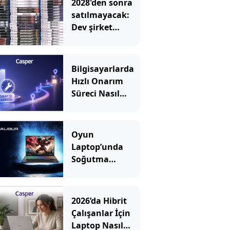
2028'den sonra
satılmayacak:
Dev şirket
kutulara uyarı
eklemeye
başladı
Bilgisayarlarda
Hızlı Onarım
Süreci Nasıl
İşler?
Oyun
Laptop’unda
Soğutma
Sistemi Rehberi
2026’da Hibrit
Çalışanlar İçin
Laptop Nasıl