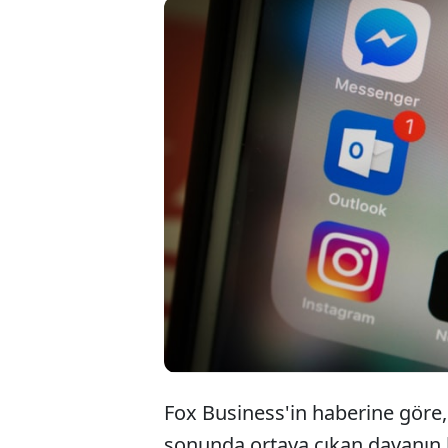
Fa
kul
id
Fox Business'in haberine göre, 
sonunda ortaya çıkan davanın b