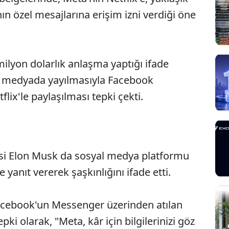
nın özel mesajlarına erişim izni verdiği öne
 milyon dolarlık anlaşma yaptığı ifade
al medyada yayılmasıyla Facebook
flix'le paylaşılması tepki çekti.
cisi Elon Musk da sosyal medya platformu
Sesi Aç
 yanıt vererek şaşkınlığını ifade etti.
Facebook'un Messenger üzerinden atılan
pki olarak, "Meta, kâr için bilgilerinizi göz