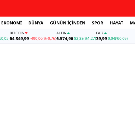
EKONOMİ
DÜNYA
GÜNÜN İÇİNDEN
SPOR
HAYAT
M
BITCOIN
ALTIN
FAİZ
64.349,99
6.574,96
39,99
%0,05)
-490,00
(%-0,76)
82,38
(%1,27)
0,04
(%0,09)