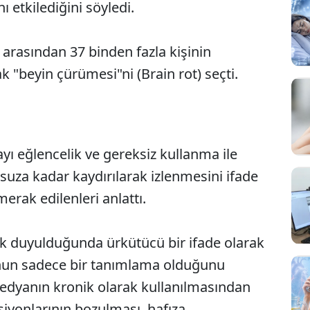
 etkilediğini söyledi.
arasından 37 binden fazla kişinin
ak "beyin çürümesi"ni (Brain rot) seçti.
yı eğlencelik ve gereksiz kullanma ile
suza kadar kaydırılarak izlenmesini ifade
erak edilenleri anlattı.
lk duyulduğunda ürkütücü bir ifade olarak
unun sadece bir tanımlama olduğunu
edyanın kronik olarak kullanılmasından
siyonlarının bozulması, hafıza