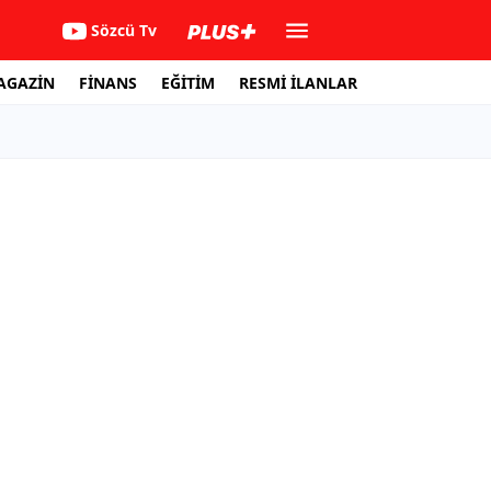
Sözcü Tv
AGAZİN
FİNANS
EĞİTİM
RESMİ İLANLAR