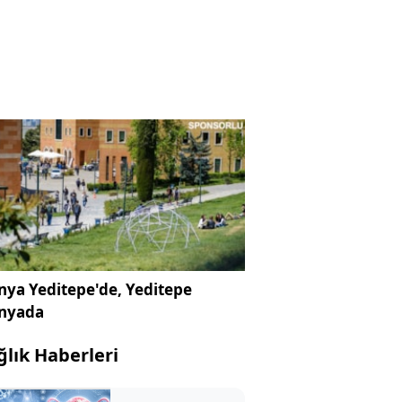
ya Yeditepe'de, Yeditepe
nyada
ğlık Haberleri