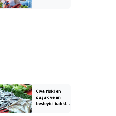
Cıva riski en
düşük ve en
besleyici balıklar
belli oldu