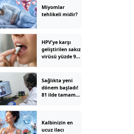
Miyomlar
tehlikeli midir?
HPV'ye karşı
geliştirilen sakız
virüsü yüzde 93
azalttı
Sağlıkta yeni
dönem başladı!
81 ilde tamamen
ücretsiz
Kalbinizin en
ucuz ilacı