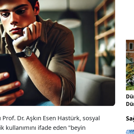
ın yoğun ve kontrolsüz kullanımı, özellikle çocuk
lerin entelektüel gelişimini tehdit ediyor. 'Beyin
rak adlandırılan bu durum, insan ilişkilerinde
ihinsel fonksiyonlarda gerilemeye yol açıyor.
Dün
Dü
 Prof. Dr. Aşkın Esen Hastürk, sosyal
Sa
k kullanımını ifade eden "beyin