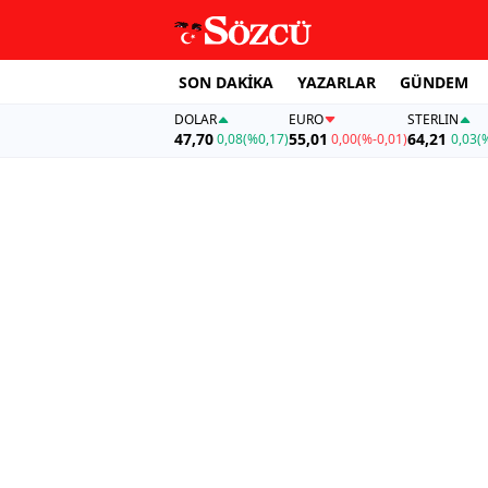
SON DAKİKA
YAZARLAR
GÜNDEM
DOLAR
EURO
STERLIN
47,70
55,01
64,21
0,08
(%0,17)
0,00
(%-0,01)
0,03
(