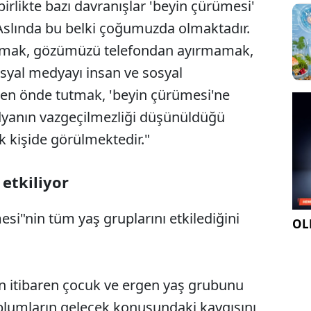
birlikte bazı davranışlar 'beyin çürümesi'
 Aslında bu belki çoğumuzda olmaktadır.
aşamak, gözümüzü telefondan ayırmamak,
sosyal medyayı insan ve sosyal
zden önde tutmak, 'beyin çürümesi'ne
medyanın vazgeçilmezliği düşünüldüğü
 kişide görülmektedir."
 etkiliyor
esi"nin tüm yaş gruplarını etkilediğini
OLE
n itibaren çocuk ve ergen yaş grubunu
oplumların gelecek konusundaki kaygısını