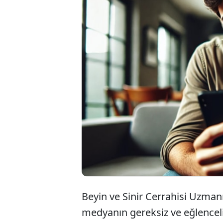
Sosyal medyan
ve ergen birey
çürümesi' ola
zayıflama ve z
Beyin ve Sinir Cerrahisi Uzmanı
medyanın gereksiz ve eğlenceli