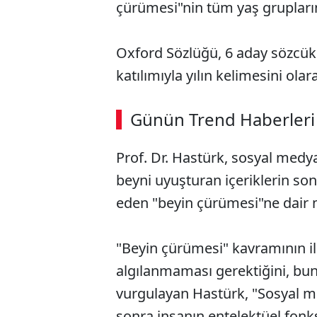
çürümesi"nin tüm yaş gruplarını
Oxford Sözlüğü, 6 aday sözcük 
katılımıyla yılın kelimesini olar
Günün Trend Haberleri
Prof. Dr. Hastürk, sosyal medya
beyni uyuşturan içeriklerin son
eden "beyin çürümesi"ne dair m
"Beyin çürümesi" kavramının i
algılanmaması gerektiğini, b
vurgulayan Hastürk, "Sosyal m
sonra insanın entelektüel fonk