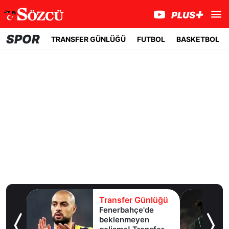
SPOR
TRANSFER GÜNLÜĞÜ
FUTBOL
BASKETBOL
lüğü
Transfer Günlüğü
Fenerbahçe'de
u!
beklenmeyen