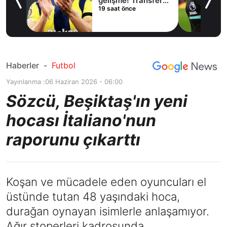
lama
gelişme! Transfer
19 saat önce
iptal oldu
Haberler
-
Futbol
Yayınlanma :
06 Haziran 2026 - 06:00
Sözcü, Beşiktaş'ın yeni
hocası İtaliano'nun
raporunu çıkarttı
Koşan ve mücadele eden oyuncuları el
üstünde tutan 48 yaşındaki hoca,
durağan oynayan isimlerle anlaşamıyor.
Ağır stoperleri kadrosunda