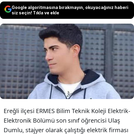
Google algoritmasına bırakmayın, okuyacağınız haberi
siz seçin! Tıkla ve ekle
Konya'da stajyer öğrenci Ulaş Dumlu (17),
gittiği fabrikada arıza gidermek için çıktığı
elektrik direğinden arıtma havuzuna
düşerek hayatını kaybetti.
Ereğli ilçesi ERMES Bilim Teknik Koleji Elektrik-
Elektronik Bölümü son sınıf öğrencisi Ulaş
Dumlu, stajyer olarak çalıştığı elektrik firması