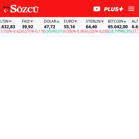
N
FAİZ
DOLAR
EURO
STERLIN
BITCOIN
ALTIN
2,83
39,92
47,72
55,16
64,40
65.042,00
6.632,
2
(%-0,42)
-0,07
(%-0,17)
0,00
(%0,01)
-0,03
(%-0,06)
-0,02
(%-0,03)
228,79
(%0,35)
-27,72
(%