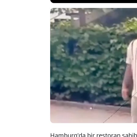
Hamburg'da re
aylardır arana
Türkiye'de yak
Almanya'ya iad
Hamburg'da bir restoran sahib