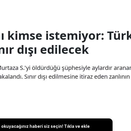
ı kimse istemiyor: Tür
ır dışı edilecek
rtaza S.'yi öldürdüğü şüphesiyle aylardır arana
akalandı. Sınır dışı edilmesine itiraz eden zanlının
okuyacağınız haberi siz seçin! Tıkla ve ekle