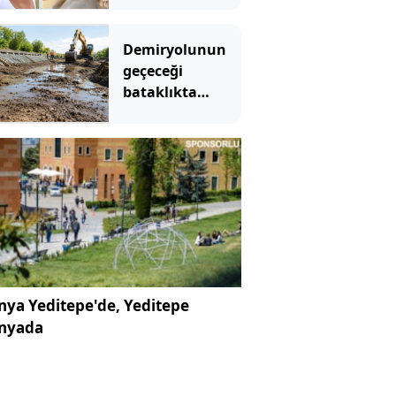
mücadelesini
kaybetti
Demiryolunun
geçeceği
bataklıkta
binlerce yıllık
hazine bulundu
ya Yeditepe'de, Yeditepe
nyada