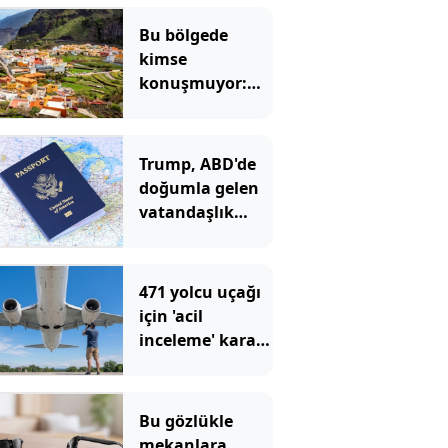
Bu bölgede
kimse
konuşmuyor:
Herkes ıslık
çalarak
anlaşıyor
Trump, ABD'de
doğumla gelen
vatandaşlık
hakkını
yasakladı
471 yolcu uçağı
için 'acil
inceleme' kararı:
Çatlaklar var
Bu gözlükle
mekanlara