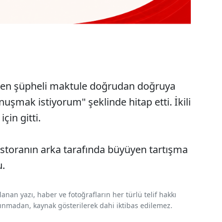
elen şüpheli maktule doğrudan doğruya
uşmak istiyorum" şeklinde hitap etti. İkili
in gitti.
storanın arka tarafında büyüyen tartışma
u.
nan yazı, haber ve fotoğrafların her türlü telif hakkı
 alınmadan, kaynak gösterilerek dahi iktibas edilemez.