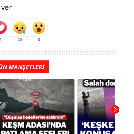
 ver
ÜN MANŞETLERİ