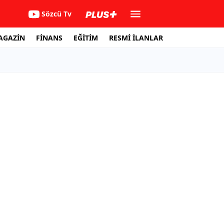
Sözcü Tv
AGAZİN
FİNANS
EĞİTİM
RESMİ İLANLAR