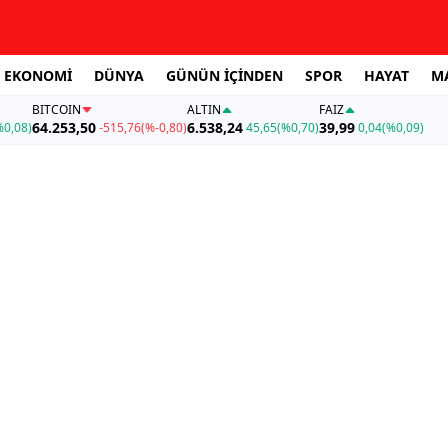
EKONOMİ
DÜNYA
GÜNÜN İÇİNDEN
SPOR
HAYAT
M
BITCOIN
ALTIN
FAİZ
64.253,50
6.538,24
39,99
%0,08)
-515,76
(%-0,80)
45,65
(%0,70)
0,04
(%0,09)