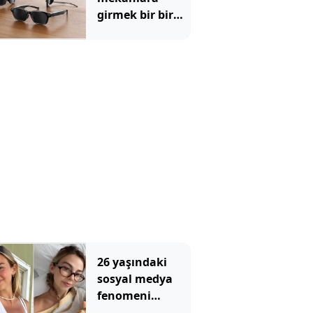
girmek bir bir
yasaklandı:
Şikayet yağıyor
26 yaşındaki
sosyal medya
fenomeni
kanserle