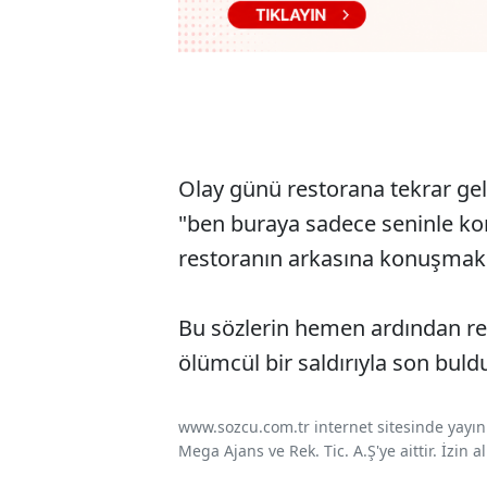
Olay günü restorana tekrar g
"ben buraya sadece seninle kon
restoranın arkasına konuşmak iç
Bu sözlerin hemen ardından re
ölümcül bir saldırıyla son buld
www.sozcu.com.tr internet sitesinde yayınla
Mega Ajans ve Rek. Tic. A.Ş'ye aittir. İzin