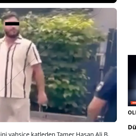
storan işleten Murtaza S.'yi öldürdüğü şüphesiyle
n Tamer Hasan Ali B., sahte kimlikle gizlendiği
alandı. Sınır dışı edilmesine itiraz eden zanlının
e süreciyle ilgili son kararı yargı verecek.
OLE
Dü
ini vahşice katleden Tamer Hasan Ali B.