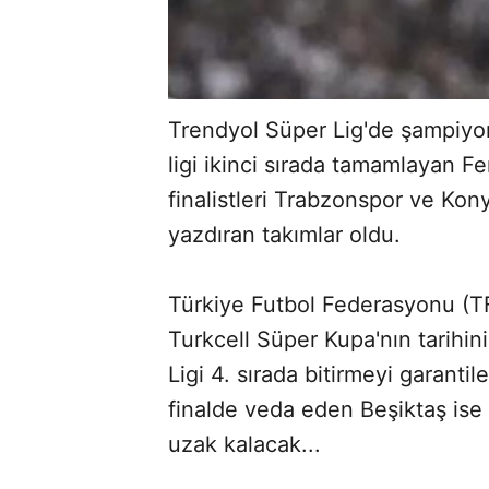
Trendyol Süper Lig'de şampiyo
ligi ikinci sırada tamamlayan F
finalistleri Trabzonspor ve Ko
yazdıran takımlar oldu.
Türkiye Futbol Federasyonu (TF
Turkcell Süper Kupa'nın tarihi
Ligi 4. sırada bitirmeyi garanti
finalde veda eden Beşiktaş ise
ABERİ OKU
➜
uzak kalacak...