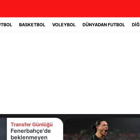
UTBOL
BASKETBOL
VOLEYBOL
DÜNYADAN FUTBOL
DİĞ
Transfer Günlüğü
Fenerbahçe'de
beklenmeyen