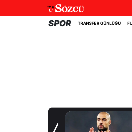
SPOR
TRANSFER GÜNLÜĞÜ
F
Transfer Günlüğü
Trabzonspor
Salah'a kavuştu!