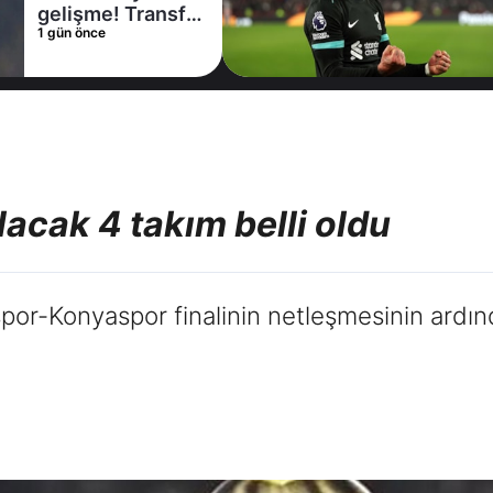
gelişme! Transfer
1 gün önce
iptal oldu
acak 4 takım belli oldu
por-Konyaspor finalinin netleşmesinin ardın