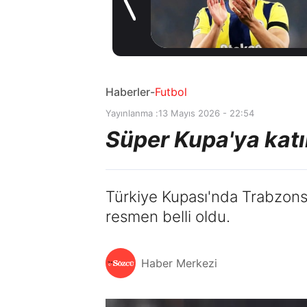
Coşkulu
1 gün önce
karşılama
Haberler
-
Futbol
Yayınlanma :
13 Mayıs 2026 - 22:54
Süper Kupa'ya katıl
Türkiye Kupası'nda Trabzons
resmen belli oldu.
Haber Merkezi