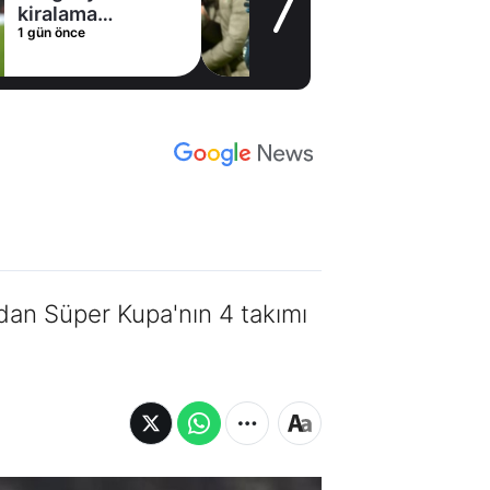
kiralama
1 gün önce
konusunda Al
Hilal ile anlaştı!
Adım adım Nunez
dan Süper Kupa'nın 4 takımı