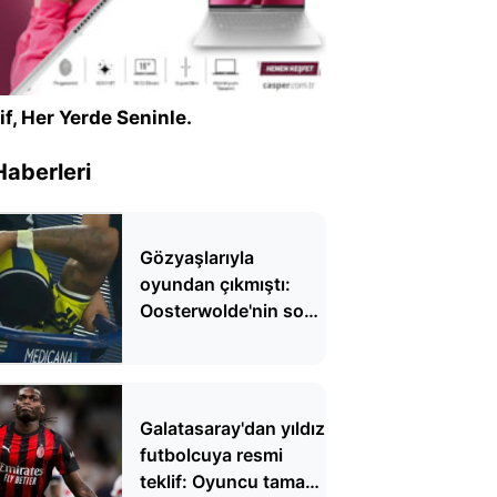
if, Her Yerde Seninle.
Haberleri
Gözyaşlarıyla
oyundan çıkmıştı:
Oosterwolde'nin son
durumu belli oldu
Galatasaray'dan yıldız
futbolcuya resmi
teklif: Oyuncu tamam