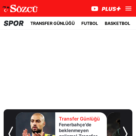
SPOR
TRANSFER GÜNLÜĞÜ
FUTBOL
BASKETBOL
lüğü
Transfer Günlüğü
Fenerbahçe'de
u!
beklenmeyen