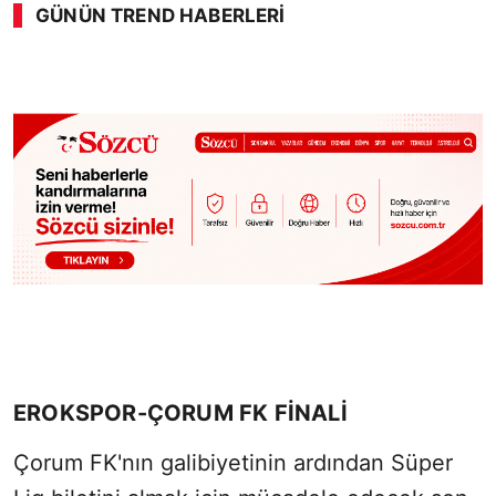
GÜNÜN TREND HABERLERI
EROKSPOR-ÇORUM FK FİNALİ
Çorum FK'nın galibiyetinin ardından Süper