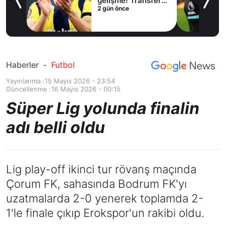
lama
gelişme! Transfer
2 gün önce
iptal oldu
Haberler
-
Futbol
Yayınlanma :
15 Mayıs 2026 - 23:54
Güncellenme :
16 Mayıs 2026 - 00:15
Süper Lig yolunda finalin
adı belli oldu
Lig play-off ikinci tur rövanş maçında
Çorum FK, sahasında Bodrum FK'yı
uzatmalarda 2-0 yenerek toplamda 2-
1'le finale çıkıp Erokspor'un rakibi oldu.