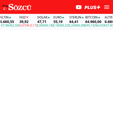
TIN
FAİZ
DOLAR
EURO
STERLIN
BITCOIN
ALTIN
660,55
39,92
47,71
55,19
64,41
64.960,00
6.660,
7,96
(%2,59)
-0,07
(%-0,17)
0,09
(%0,18)
0,18
(%0,32)
0,24
(%0,38)
595,13
(%0,93)
167,96
(%