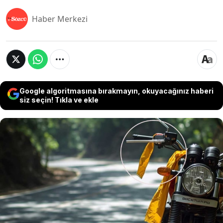
Haber Merkezi
Google algoritmasına bırakmayın, okuyacağınız haberi
siz seçin! Tıkla ve ekle
Yol kenarında durmuş bir motosikletin yanından
geçerken, gidonundan sarkan sıradan bir sarı
bez parçası görürseniz sakın bunu basit bir
gözden kaçırma ya da temizlik bezi sanmayın.
Çünkü aslında orada, kelimeler olmadan verilen
açık, acil ama tamamen sessiz bir mesaj
görüyorsunuz.