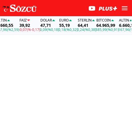
N
FAİZ
DOLAR
EURO
STERLIN
BITCOIN
ALTIN
0,55
39,92
47,71
55,19
64,41
64.965,99
6.660,55
6
(%2,59)
-0,07
(%-0,17)
0,09
(%0,18)
0,18
(%0,32)
0,24
(%0,38)
585,99
(%0,91)
167,96
(%2,5