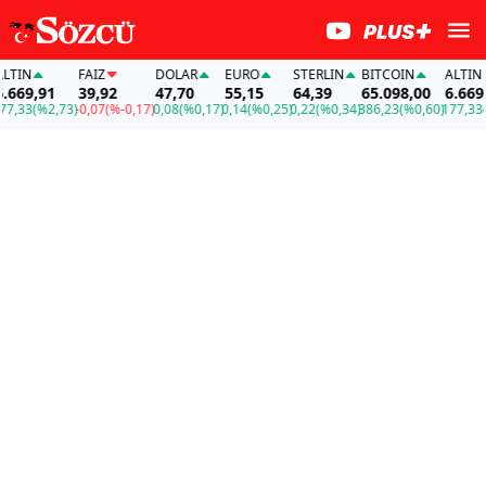
IN
FAİZ
DOLAR
EURO
STERLIN
BITCOIN
ALTIN
69,91
39,92
47,70
55,15
64,39
65.098,00
6.669,91
33
(%2,73)
-0,07
(%-0,17)
0,08
(%0,17)
0,14
(%0,25)
0,22
(%0,34)
386,23
(%0,60)
177,33
(%2