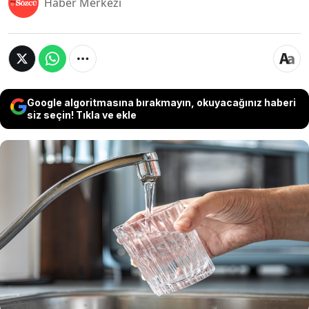
Haber Merkezi
Google algoritmasına bırakmayın, okuyacağınız haberi
siz seçin! Tıkla ve ekle
İZSU Genel Müdürlüğü’nün 2026 Mayıs Ayı
Genel Kurulu’nda kurumun 2025 faaliyet raporu,
kesin hesabı ve yeni dönem yatırımları
görüşüldü. Kabul edilen su ve atık su tarifeleri
kapsamında 1 Haziran 2026’dan itibaren konut
abonelerinin ücretlerinde indirime gidildi.