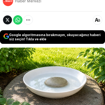
Haber Merkezi
Google algoritmasına bırakmayın, okuyacağınız haberi
siz seçin! Tıkla ve ekle
Bahçesi olan birçok kişi yaz aylarında kuşların
meyveleri gagalamasından şikayet ediyor. Ancak
son dönemde doğa dostu yöntemler arasında
gösterilen basit bir çözüm dikkat çekmeye
başladı. Yapılması gereken tek şey ise sığ bir
tabağın içine birkaç taş koyup bahçeye
bırakmak.