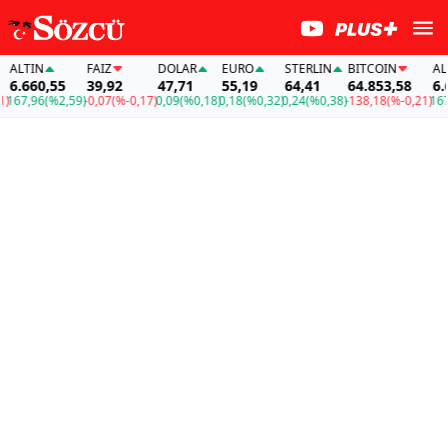
ALTIN
FAİZ
DOLAR
EURO
STERLIN
BITCOIN
ALTI
6.660,55
39,92
47,71
55,19
64,41
64.853,58
6.66
67,96
(%2,59)
-0,07
(%-0,17)
0,09
(%0,18)
0,18
(%0,32)
0,24
(%0,38)
-138,18
(%-0,21)
167,9