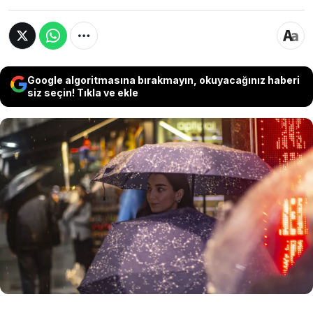
Google algoritmasına bırakmayın, okuyacağınız haberi
siz seçin! Tıkla ve ekle
Meteoroloji Genel Müdürlüğü, yurdun doğu
kesimlerinde etkili olacak kuvvetli sağanak yağış
ve fırtınaya karşı uyarılarda bulundu. Doğu
Karadeniz ve Doğu Anadolu'nun bazı
bölgelerinde ani sel riski bulunurken, batı
kesimlerde ise açık ve sıcak bir hava hakim
olacak.