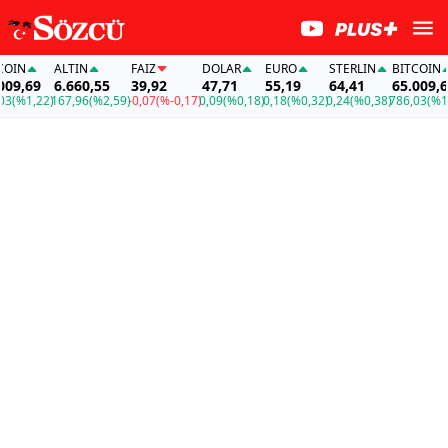
N
ALTIN
FAİZ
DOLAR
EURO
STERLIN
BITCOIN
,69
6.660,55
39,92
47,71
55,19
64,41
65.009,69
%1,22)
167,96
(%2,59)
-0,07
(%-0,17)
0,09
(%0,18)
0,18
(%0,32)
0,24
(%0,38)
786,03
(%1,22