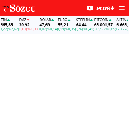
FAİZ
DOLAR
EURO
STERLIN
BITCOIN
ALTIN
,85
39,92
47,69
55,21
64,44
65.001,57
6.665,85
(%2,67)
-0,07
(%-0,17)
0,07
(%0,14)
0,19
(%0,35)
0,26
(%0,41)
573,56
(%0,89)
173,27
(%2,67