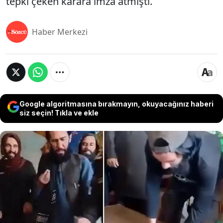
tepki çeken karara imza atmıştı.
Haber Merkezi
Google algoritmasına bırakmayın, okuyacağınız haberi
siz seçin! Tıkla ve ekle
Afganistan'da yönetimi elinde bulunduran Taliban,
hükümet yetkililerinin akıllı telefon kullanmasını
yasakladı. Bu hafta yürürlüğe gireceği belirtilen
kararın, ilerleyen dönemde daha geniş kesimleri
kapsayabilecek yeni kısıtlamaların habercisi
olabileceği değerlendiriliyor. Taliban kadınların