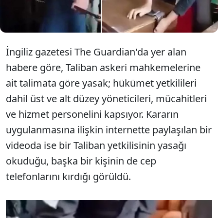
okula gönderilmesi başta olmak üzere pek çok
tepki çeken karara imza atmıştı.
İngiliz gazetesi The Guardian'da yer alan
habere göre, Taliban askeri mahkemelerine
ait talimata göre yasak; hükümet yetkilileri
dahil üst ve alt düzey yöneticileri, mücahitleri
ve hizmet personelini kapsıyor. Kararın
uygulanmasına ilişkin internette paylaşılan bir
videoda ise bir Taliban yetkilisinin yasağı
okuduğu, başka bir kişinin de cep
telefonlarını kırdığı görüldü.