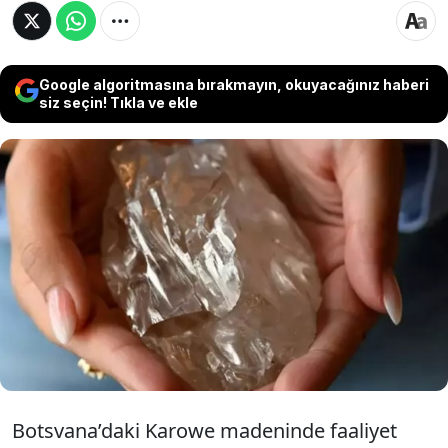
Google algoritmasına bırakmayın, okuyacağınız haberi
siz seçin! Tıkla ve ekle
Botsvana'daki Karowe madeninde Kanadalı
Lucara Diamond şirketi tarafından çıkarılan 2
bin 488 karatlık dev elmasın, piyasa değeriyle
Türkiye'deki ortalama lüks konut fiyatları
üzerinden yaklaşık 70 apartman dairesine
eşdeğer bir gelir getirmesi bekleniyor.
Botsvana’daki Karowe madeninde faaliyet