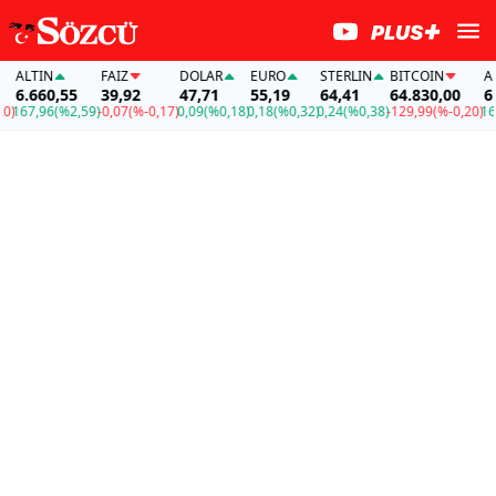
ALTIN
FAİZ
DOLAR
EURO
STERLIN
BITCOIN
ALT
6.660,55
39,92
47,71
55,19
64,41
64.830,00
6.6
167,96
(%2,59)
-0,07
(%-0,17)
0,09
(%0,18)
0,18
(%0,32)
0,24
(%0,38)
-129,99
(%-0,20)
167,