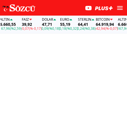
TIN
FAİZ
DOLAR
EURO
STERLIN
BITCOIN
ALTIN
660,55
39,92
47,71
55,19
64,41
64.919,94
6.660,
7,96
(%2,59)
-0,07
(%-0,17)
0,09
(%0,18)
0,18
(%0,32)
0,24
(%0,38)
-42,94
(%-0,07)
167,96
(