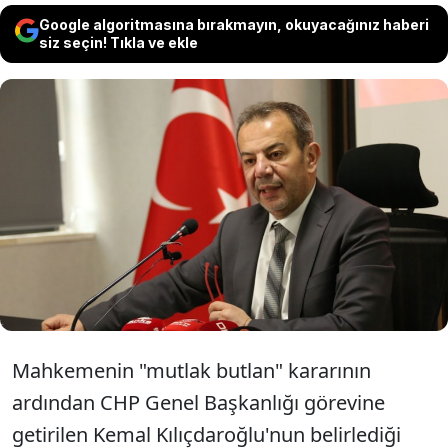
Google algoritmasına bırakmayın, okuyacağınız haberi
siz seçin! Tıkla ve ekle
Kılıçdaroğlu yönetimi tarafından kesin
ihraçla disipline sevk edilen tutuklu Bolu
Belediye Başkanı Tanju Özcan, CHP'den
istifa ettiğini duyurdu.
Mahkemenin "mutlak butlan" kararının
ardından CHP Genel Başkanlığı görevine
getirilen Kemal Kılıçdaroğlu'nun belirlediği