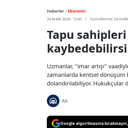
Haberler -
Ekonomi
24 Aralık 2024 - 12:42
Güncellenme:
24 Aralı
Tapu sahipleri
kaybedebilirsi
Uzmanlar, ''imar artışı'' vaadiy
zamanlarda kentsel dönüşüm bö
dolandırılabiliyor. Hukukçular d
AA
Google algoritmasına bırakmayın, 