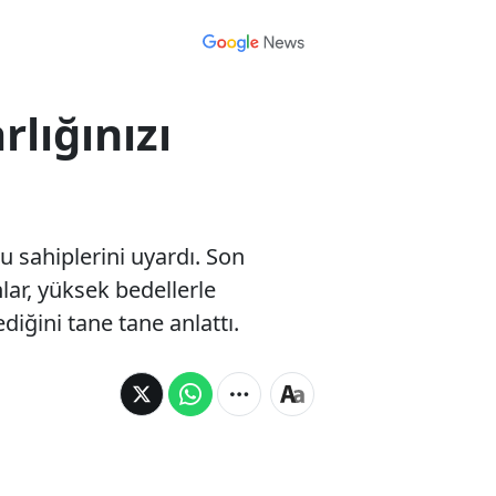
lığınızı
pu sahiplerini uyardı. Son
ar, yüksek bedellerle
ediğini tane tane anlattı.