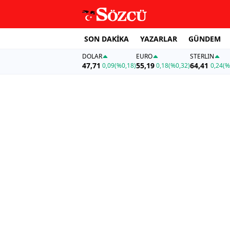
SON DAKİKA
YAZARLAR
GÜNDEM
DOLAR
EURO
STERLIN
47,71
55,19
64,41
0,09
(%0,18)
0,18
(%0,32)
0,24
(%