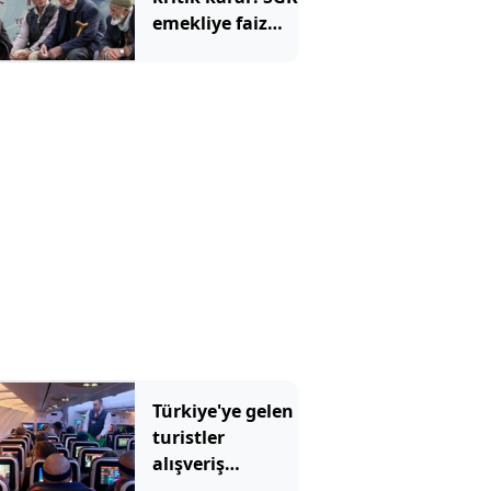
emekliye faiz
ödeyecek!
Türkiye'ye gelen
turistler
alışveriş
yapmadı, saçını