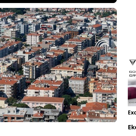
rtışı'' vaadiyle para talebinde bulunan
rşı tapu sahiplerini uyardı. Son zamanlarda kentsel
ndeki gecekondular ve sitelerde yaşayanlar,
dolandırılabiliyor. Hukukçular dikkat edilmesi
 sürecin nasıl işlediğini tane tane anlattı.
Exc
Ek