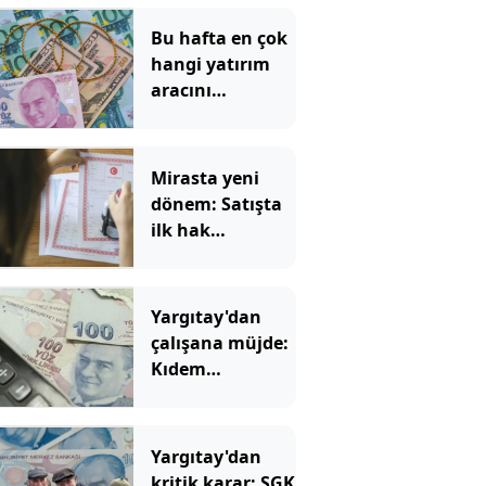
Bu hafta en çok
hangi yatırım
aracını
kazandırdı: Altın
yüzleri güldürdü
Mirasta yeni
dönem: Satışta
ilk hak
değişecek
Yargıtay'dan
çalışana müjde:
Kıdem
tazminatında
hesap değişti
Yargıtay'dan
kritik karar: SGK