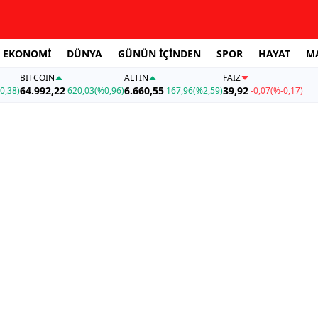
EKONOMİ
DÜNYA
GÜNÜN İÇİNDEN
SPOR
HAYAT
M
BITCOIN
ALTIN
FAİZ
64.992,22
6.660,55
39,92
0,38)
620,03
(%0,96)
167,96
(%2,59)
-0,07
(%-0,17)