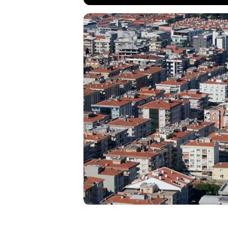
Uzmanlar, ''imar a
dolandırıcılara ka
dönüşüm bölgeleri
yüksek bedellerle 
gerektiğini ve asıl