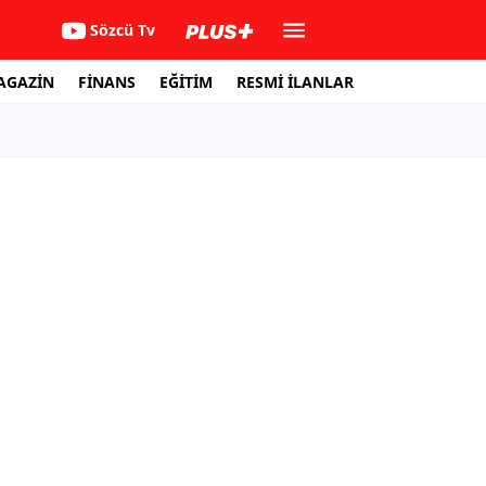
Sözcü Tv
AGAZİN
FİNANS
EĞİTİM
RESMİ İLANLAR