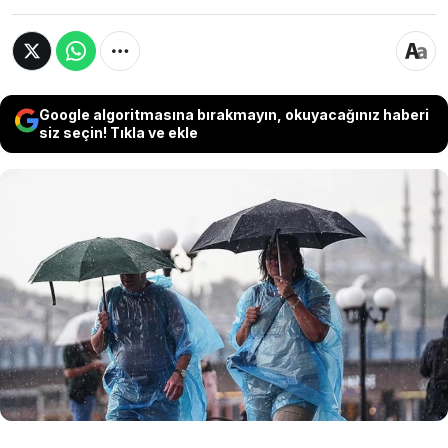
Google algoritmasına bırakmayın, okuyacağınız haberi
siz seçin! Tıkla ve ekle
Yurdumuz cuma gecesi itibarıyla Balkanlar
üzerinden gelen serin ve yağışlı hava dalgasının
etkisine girmeye hazırlanıyor. Hava
sıcaklıklarında 10 dereceye varan ani düşüşler
beklenirken, Meteoroloji Genel Müdürlüğü
bugün için de birçok il ve bölgeye sağanak
uyarısında bulundu.