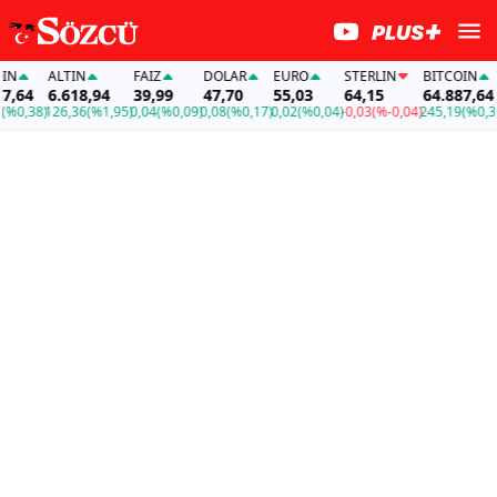
ALTIN
FAİZ
DOLAR
EURO
STERLIN
BITCOIN
A
64
6.618,94
39,99
47,70
55,03
64,15
64.887,64
6
0,38)
126,36
(%1,95)
0,04
(%0,09)
0,08
(%0,17)
0,02
(%0,04)
-0,03
(%-0,04)
245,19
(%0,38)
1