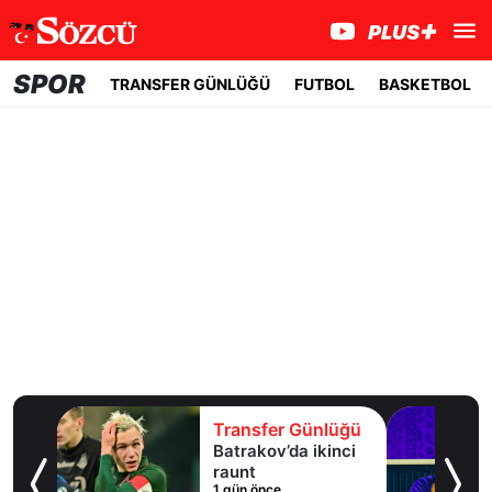
SPOR
TRANSFER GÜNLÜĞÜ
FUTBOL
BASKETBOL
lüğü
Transfer Günlüğü
uaylı
Batrakov’da ikinci
ma
raunt
1 gün önce