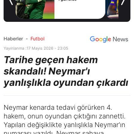
ilal
ım
Haberler
-
Futbol
Yayınlanma :
17 Mayıs 2026 - 23:05
Tarihe geçen hakem
skandalı! Neymar'ı
yanlışlıkla oyundan çıkardı
Neymar kenarda tedavi görürken 4.
hakem, onun oyundan çıktığını zannetti.
Yapılan değişiklikte yanlışlıkla Neymar’ın
numarası yazıldı. Neymar sahaya