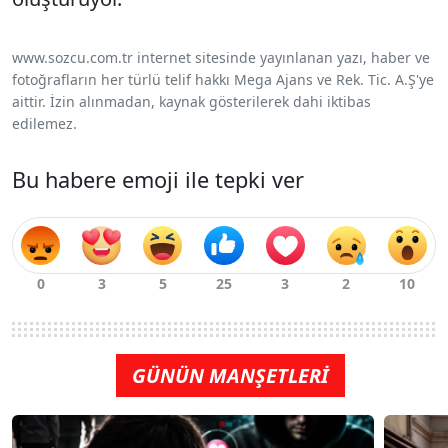
www.sozcu.com.tr internet sitesinde yayınlanan yazı, haber ve
fotoğrafların her türlü telif hakkı Mega Ajans ve Rek. Tic. A.Ş'ye
aittir. İzin alınmadan, kaynak gösterilerek dahi iktibas
edilemez.
Bu habere emoji ile tepki ver
GÜNÜN MANŞETLERİ