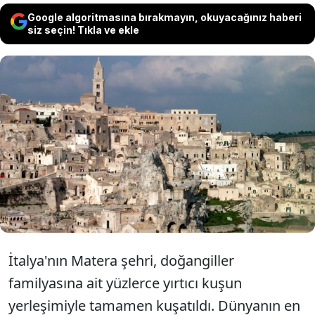
Google algoritmasına bırakmayın, okuyacağınız haberi
siz seçin! Tıkla ve ekle
İtalya’nın antik Matera kentinde binaların
çatılarını, duvar oyuklarını ve kilise
tepelerini mesken tutan yırtıcı kuşlar, şehri
adeta dev bir doğal yaşam alanına
dönüştürdü.
İtalya'nın Matera şehri, doğangiller
familyasına ait yüzlerce yırtıcı kuşun
yerleşimiyle tamamen kuşatıldı. Dünyanın en