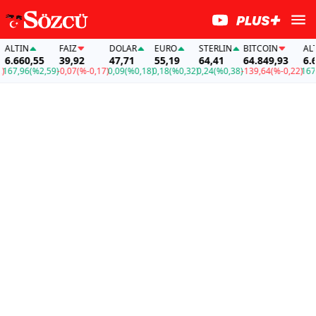
LTIN
FAİZ
DOLAR
EURO
STERLIN
BITCOIN
ALTI
.660,55
39,92
47,71
55,19
64,41
64.849,93
6.66
67,96
(%2,59)
-0,07
(%-0,17)
0,09
(%0,18)
0,18
(%0,32)
0,24
(%0,38)
-139,64
(%-0,22)
167,9