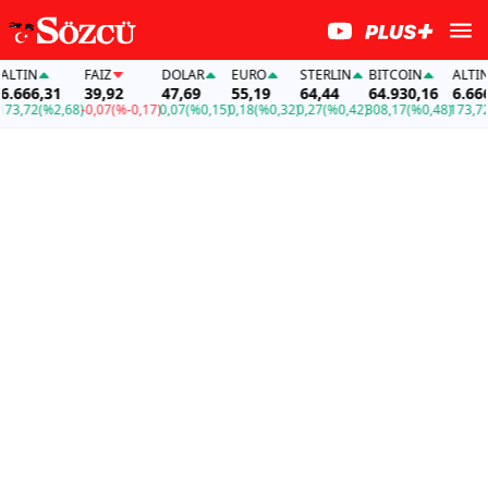
TIN
FAİZ
DOLAR
EURO
STERLIN
BITCOIN
ALTIN
.666,31
39,92
47,69
55,19
64,44
64.930,16
6.666,
3,72
(%2,68)
-0,07
(%-0,17)
0,07
(%0,15)
0,18
(%0,32)
0,27
(%0,42)
308,17
(%0,48)
173,72
(