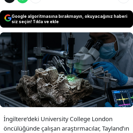
Google algoritmasına bırakmayın, okuyacağınız haberi
siz seçin! Tıkla ve ekle
Tayland’da keşfedilen ve yaklaşık 27 ton
ağırlığında olduğu tahmin edilen “Nagatitan
chaiyaphumensis”, Güneydoğu Asya’da
bulunan en büyük uzun boyunlu
dinozorlardan biri olarak kayıtlara geçti.
İngiltere’deki University College London
öncülüğünde çalışan araştırmacılar, Tayland’ın