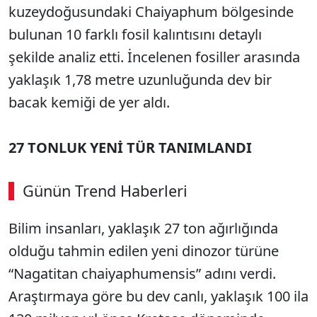
kuzeydoğusundaki Chaiyaphum bölgesinde
bulunan 10 farklı fosil kalıntısını detaylı
şekilde analiz etti. İncelenen fosiller arasında
yaklaşık 1,78 metre uzunluğunda dev bir
bacak kemiği de yer aldı.
27 TONLUK YENİ TÜR TANIMLANDI
Günün Trend Haberleri
00:02
/ 08:06
Bilim insanları, yaklaşık 27 ton ağırlığında
Sesi Aç
olduğu tahmin edilen yeni dinozor türüne
“Nagatitan chaiyaphumensis” adını verdi.
Araştırmaya göre bu dev canlı, yaklaşık 100 ila