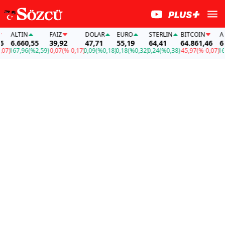
ALTIN
FAİZ
DOLAR
EURO
STERLIN
BITCOIN
ALTI
6.660,55
39,92
47,71
55,19
64,41
64.861,46
6.66
)
167,96
(%2,59)
-0,07
(%-0,17)
0,09
(%0,18)
0,18
(%0,32)
0,24
(%0,38)
-45,97
(%-0,07)
167,9