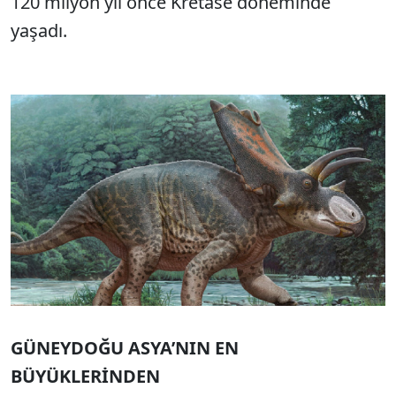
120 milyon yıl önce Kretase döneminde
yaşadı.
GÜNEYDOĞU ASYA’NIN EN
BÜYÜKLERİNDEN