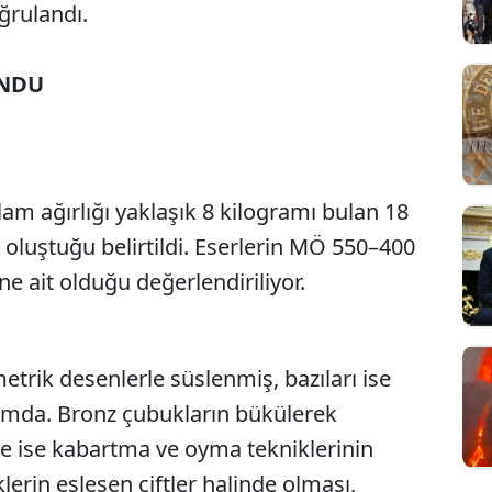
ğrulandı.
UNDU
lam ağırlığı yaklaşık 8 kilogramı bulan 18
 oluştuğu belirtildi. Eserlerin MÖ 550–400
üne ait olduğu değerlendiriliyor.
rik desenlerle süslenmiş, bazıları ise
mda. Bronz çubukların bükülerek
rde ise kabartma ve oyma tekniklerinin
klerin eşleşen çiftler halinde olması,