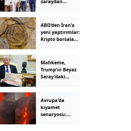
saraydan
ayrıldı: Yeni
başkan ‘Sarayı
müzeye
ABD’den İran’a
çevireceğim’
yeni yaptırımlar:
demişti
Kripto borsaları
hedefte
Mahkeme,
Trump'ın Beyaz
Saray'daki
inşaatına 'dur'
dedi
Avrupa'da
kıyamet
senaryosu:
Binlerce yıllık
korku gerçek mi