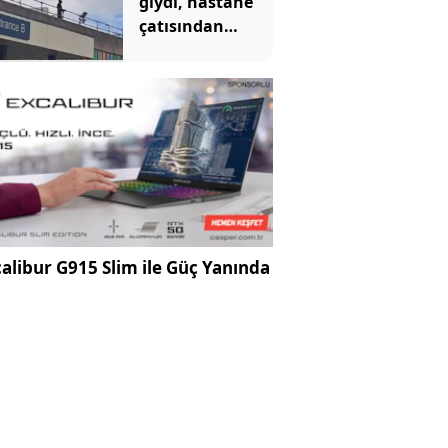
giydi, hastane
çatısından
hastalara
göründü:
Mahkemede
ilginç savunma
alibur G915 Slim ile Güç Yanında