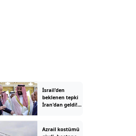
olacak?
İsrail'den
beklenen tepki
İran'dan geldi!
'Mekke
Anlaşması'
Tahran'ı kızdırdı
Azrail kostümü