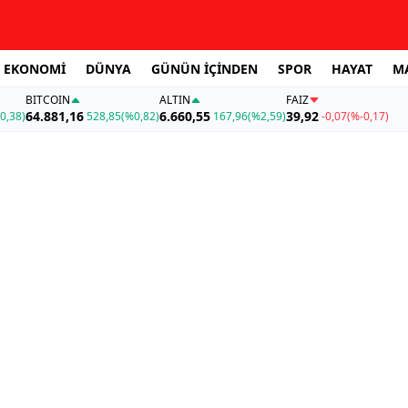
EKONOMİ
DÜNYA
GÜNÜN İÇİNDEN
SPOR
HAYAT
M
BITCOIN
ALTIN
FAİZ
64.881,16
6.660,55
39,92
0,38)
528,85
(%0,82)
167,96
(%2,59)
-0,07
(%-0,17)