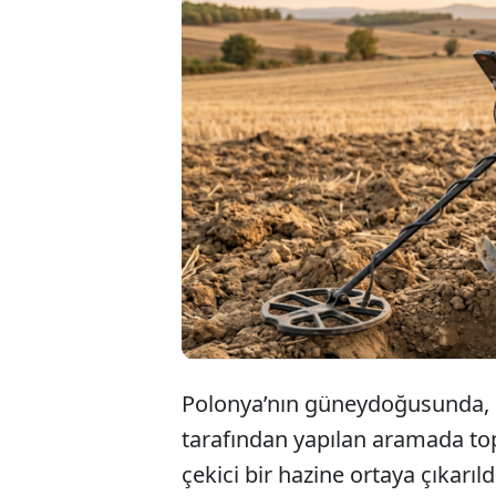
Polonya’nı
tarafından 
halhallarda
kültürüne a
Polonya’nın güneydoğusunda, l
tarafından yapılan aramada top
çekici bir hazine ortaya çıkarı