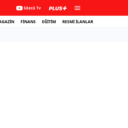
Sözcü Tv
AGAZİN
FİNANS
EĞİTİM
RESMİ İLANLAR