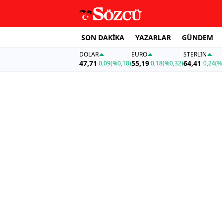
SON DAKİKA
YAZARLAR
GÜNDEM
DOLAR
EURO
STERLIN
47,71
55,19
64,41
0,09
(%0,18)
0,18
(%0,32)
0,24
(%