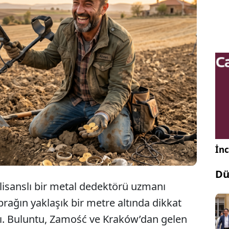
n güneydoğusunda bir metal dedektörü uzmanı
yaklaşık bir metre derinlikte 18 bronz bilezik ve
n oluşan, MÖ 550–400 yıllarına tarihlenen Lusatian
it hazine bulundu.
İnc
Dü
isanslı bir metal dedektörü uzmanı
rağın yaklaşık bir metre altında dikkat
ldı. Buluntu, Zamość ve Kraków’dan gelen