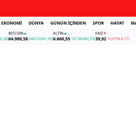
EKONOMİ
DÜNYA
GÜNÜN İÇİNDEN
SPOR
HAYAT
M
BITCOIN
ALTIN
FAİZ
64.989,58
6.660,55
39,92
0,38)
646,02
(%1,00)
167,96
(%2,59)
-0,07
(%-0,17)