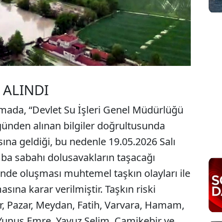
 ALINDI
amada, “Devlet Su İşleri Genel Müdürlüğü
ünden alınan bilgiler doğrultusunda
na geldiği, bu nedenle 19.05.2026 Salı
ba sabahı dolusavakların taşacağı
nde oluşması muhtemel taşkın olayları ile
masına karar verilmiştir. Taşkın riski
, Pazar, Meydan, Fatih, Varvara, Hamam,
l, Yunus Emre, Yavuz Selim, Camikebir ve