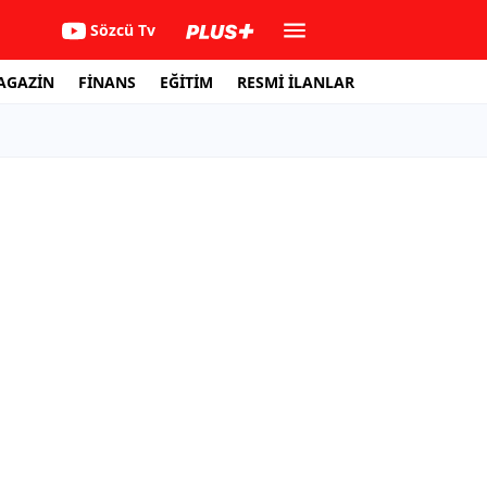
Sözcü Tv
AGAZİN
FİNANS
EĞİTİM
RESMİ İLANLAR