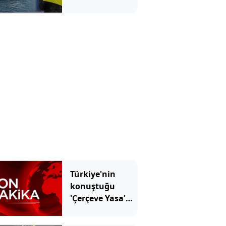
Türkiye'nin
konuştuğu
'Çerçeve Yasa'
kabul edildi!