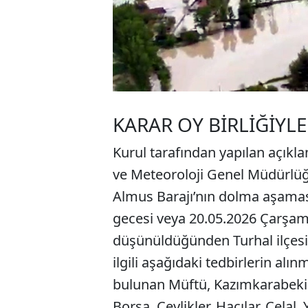
KARAR OY BİRLİĞİYLE
Kurul tarafından yapılan açıkl
ve Meteoroloji Genel Müdürlüğ
Almus Barajı’nın dolma aşaması
gecesi veya 20.05.2026 Çarşam
düşünüldüğünden Turhal ilçesi
ilgili aşağıdaki tedbirlerin alın
bulunan Müftü, Kazımkarabekir
Borsa, Çevlikler, Hacılar, Cela