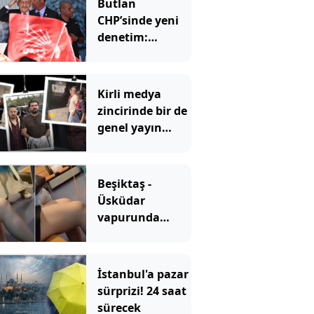
Butlan
CHP’sinde yeni
denetim:
Belediyeler tek
tek incelenecek
Kirli medya
zincirinde bir de
genel yayın
yönetmeni mi
var?
Beşiktaş -
Üsküdar
vapurunda
skandal
görüntü! Şort
giyen genç kıza
İstanbul'a pazar
bastonla vurdu
sürprizi! 24 saat
sürecek