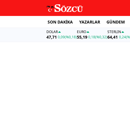
SON DAKİKA
YAZARLAR
GÜNDEM
DOLAR
EURO
STERLIN
47,71
55,19
64,41
0,09
(%0,18)
0,18
(%0,32)
0,24
(%