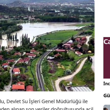
Turhal ilçesinde, Almus Barajı’nın dolma aşamasına
edeniyle risk altındaki 15 mahalle ile 7 köyün yarın
tlerinden itibaren geçici olarak tahliye edilmesine
ldi.
İnc
Gü
u, Devlet Su İşleri Genel Müdürlüğü ile
den alınan son veriler doğrultusunda acil