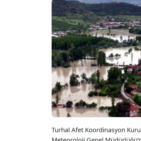
Tokat’ın 
gelmesi n
sabah saa
karar veri
Turhal Afet Koordinasyon Kurul
Meteoroloji Genel Müdürlüğü’n