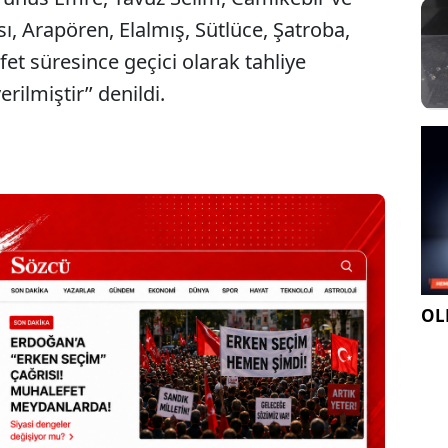
ı, Arapören, Elalmış, Sütlüce, Şatroba,
fet süresince geçici olarak tahliye
erilmiştir’’ denildi.
Sesi Aç
OLE