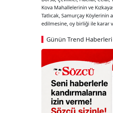
Kova Mahallelerinin ve Kızkayas
Tatlıcak, Samurçay Köylerinin a
edilmesine, oy birliği ile karar v
ABERİ OKU
➜
Günün Trend Haberleri
00:12
/ 08:43