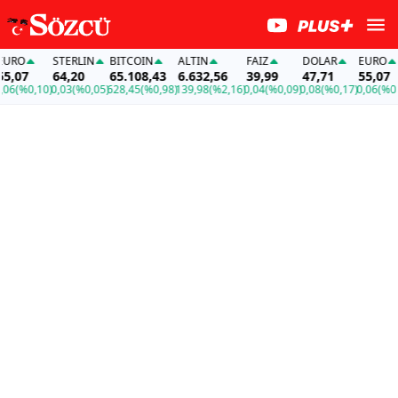
STERLIN
BITCOIN
ALTIN
FAİZ
DOLAR
EURO
S
7
64,20
65.108,43
6.632,56
39,99
47,71
55,07
6
0,10)
0,03
(%0,05)
628,45
(%0,98)
139,98
(%2,16)
0,04
(%0,09)
0,08
(%0,17)
0,06
(%0,10)
0,