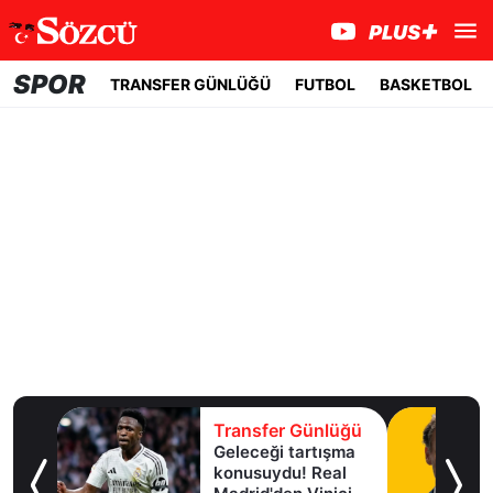
SPOR
TRANSFER GÜNLÜĞÜ
FUTBOL
BASKETBOL
lüğü
Transfer Günlüğü
Geleceği tartışma
aha
konusuydu! Real