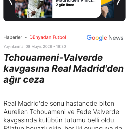
Madrid'den Vinicius
2 gün önce
Junior kararı
Haberler
-
Dünyadan Futbol
Yayınlanma :
08 Mayıs 2026 - 18:30
Tchouameni-Valverde
kavgasına Real Madrid'den
ağır ceza
Real Madrid'de sonu hastanede biten
Aurelien Tchouameni ve Fede Valverde
kavgasında kulübün tutumu belli oldu.
Eflatun beyazlı ekip, her iki oyuncuya da