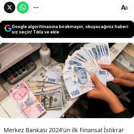
Google algoritmasına bırakmayın, okuyacağınız haberi
siz seçin! Tıkla ve ekle
Merkez Bankası Finansal İstikrar Raporu'nu
yayınladı. Raporda bireysel kredilere yönelik
devreye alınan makroihtiyati önlemler ve
politika faiz artışıyla tüketici kredilerinde
büyümenin zayıfladığı belirtildi.
Merkez Bankası 2024'ün ilk Finansal İstikrar