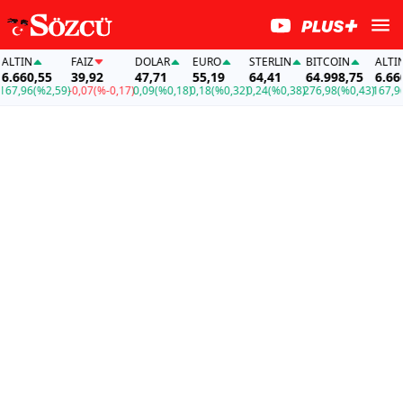
IN
FAİZ
DOLAR
EURO
STERLIN
BITCOIN
ALTIN
60,55
39,92
47,71
55,19
64,41
64.998,75
6.660,5
,96
(%2,59)
-0,07
(%-0,17)
0,09
(%0,18)
0,18
(%0,32)
0,24
(%0,38)
276,98
(%0,43)
167,96
(%2