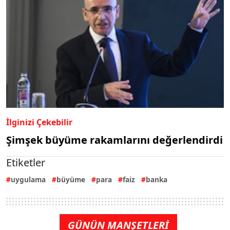
İlginizi Çekebilir
Şimşek büyüme rakamlarını değerlendirdi
Etiketler
uygulama
büyüme
para
faiz
banka
GÜNÜN MANŞETLERİ