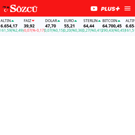
IN
FAİZ
DOLAR
EURO
STERLIN
BITCOIN
ALTIN
54,17
39,92
47,70
55,21
64,44
64.700,45
6.654,17
59
(%2,49)
-0,07
(%-0,17)
0,07
(%0,15)
0,20
(%0,36)
0,27
(%0,41)
290,43
(%0,45)
161,59
(%2