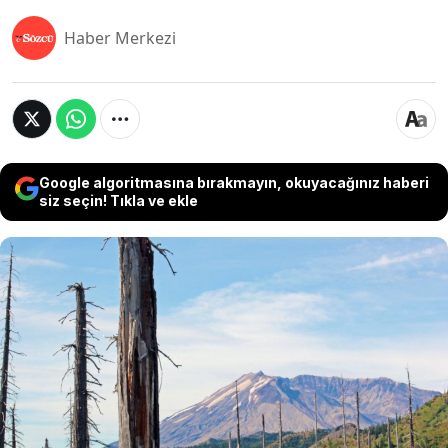
Haber Merkezi
Google algoritmasına bırakmayın, okuyacağınız haberi
siz seçin! Tıkla ve ekle
1980 yılındaki volkanik patlamayla tamamen
çoraklaşan bir arazide başlatılan kısa süreli
deney, 43 yıl sonra beklenmedik bir tabloya
dönüştü. "Ölü bölge" olarak adlandırılan
toprakta, bugün on binlerce bitkinin yaşamasını
sağlayan gizli güç yerin altından çıktı.