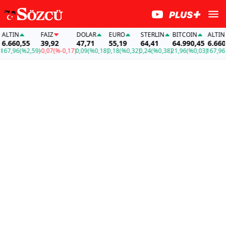
LTIN
FAİZ
DOLAR
EURO
STERLIN
BITCOIN
ALTIN
.660,55
39,92
47,71
55,19
64,41
64.990,45
6.660,5
7,96
(%2,59)
-0,07
(%-0,17)
0,09
(%0,18)
0,18
(%0,32)
0,24
(%0,38)
21,96
(%0,03)
167,96
(%