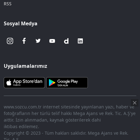
RSS
Sosyal Medya
Uygulamalarımız
www.sozcu.com.tr internet sitesinde yayınlanan yazı, haber ve
fotoğrafların her türlü telif hakkı Mega Ajans ve Rek. Tic. A.Ş'ye
aittir. İzin alınmadan, kaynak gösterilerek dahi
iktibas edilemez.
Copyright © 2023 - Tüm hakları saklıdır. Mega Ajans ve Rek.
Tic. A.Ş.