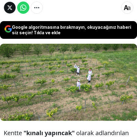
Google algoritmasına bırakmayın, okuyacağınız haberi
siz seçin! Tıkla ve ekle
Tekirdağ'da bu yıl yaklaşık 5 ton rekolte
beklenen, coğrafi işaret tescilli Yapıncak asma
yaprağının hasadı sürüyor. Tek tek dalından
koparılarak hasat edilen yapıncak asma
yaprağı kilosu 300-400 liradan satılıyor.
Kentte
"kınalı yapıncak"
olarak adlandırılan