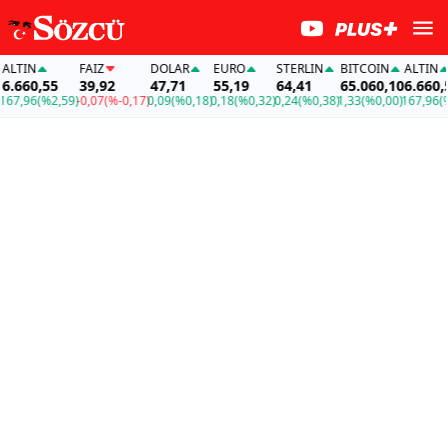
TIN
FAİZ
DOLAR
EURO
STERLIN
BITCOIN
ALTIN
660,55
39,92
47,71
55,19
64,41
65.060,10
6.660,55
7,96
(%2,59)
-0,07
(%-0,17)
0,09
(%0,18)
0,18
(%0,32)
0,24
(%0,38)
1,33
(%0,00)
167,96
(%2,