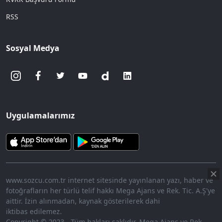
RSS
Sosyal Medya
Uygulamalarımız
www.sozcu.com.tr internet sitesinde yayınlanan yazı, haber ve
fotoğrafların her türlü telif hakkı Mega Ajans ve Rek. Tic. A.Ş'ye
aittir. İzin alınmadan, kaynak gösterilerek dahi
iktibas edilemez.
Copyright © 2023 - Tüm hakları saklıdır. Mega Ajans ve Rek.