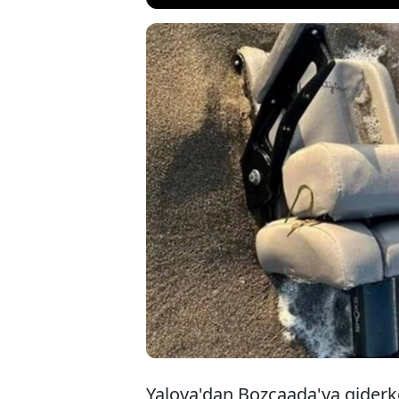
Teknesi Marma
bulunan iş ins
Tüm Türkiye'n
çalışmaları sür
yaşanıyor.
Yalova'dan Bozcaada'ya gider