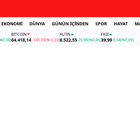
EKONOMİ
DÜNYA
GÜNÜN İÇİNDEN
SPOR
HAYAT
M
BITCOIN
ALTIN
FAİZ
64.418,14
6.522,55
39,99
%0,08)
-145,39
(%-0,23)
29,96
(%0,46)
0,04
(%0,09)