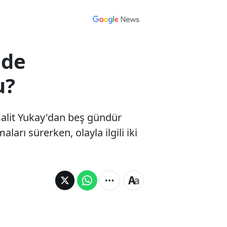
lde
u?
Halit Yukay'dan beş gündür
rı sürerken, olayla ilgili iki