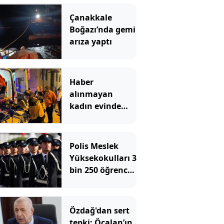
Çanakkale
Boğazı’nda gemi
arıza yaptı
Haber
alınmayan
kadın evinde
çöp yığınlarının
arasında
bulundu
Polis Meslek
Yüksekokulları 3
bin 250 öğrenci
alacak! İşte
aranan şartlar
Özdağ'dan sert
tepki: Öcalan’ın