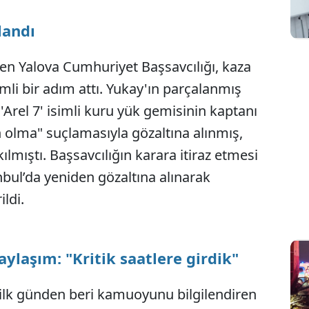
landı
Sesi Aç
ten Yalova Cumhuriyet Başsavcılığı, kaza
li bir adım attı. Yukay'ın parçalanmış
'Arel 7' isimli kuru yük gemisinin kaptanı
n olma" suçlamasıyla gözaltına alınmış,
lmıştı. Başsavcılığın karara itiraz etmesi
nbul’da yeniden gözaltına alınarak
ldi.
aylaşım: "Kritik saatlere girdik"
n ilk günden beri kamuoyunu bilgilendiren