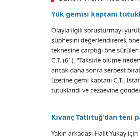
00:02
/ 09:08
Yük gemisi kaptanı tutuk
Olayla ilgili soruşturmayı yürü
şüphesini değerlendirerek önem
teknesine çarptığı öne sürülen 
C.T. (61), "Taksirle ölüme nede
ancak daha sonra serbest bırakı
üzerine gemi kaptanı C.T., İsta
tutuklandı ve cezaevine gönderi
Kıvanç Tatlıtuğ'dan teni p
Yakın arkadaşı Halit Yukay içi