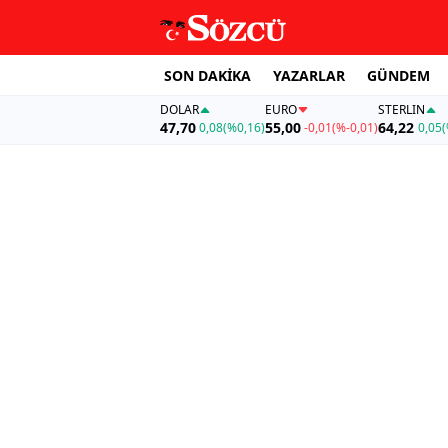
SON DAKİKA
YAZARLAR
GÜNDEM
DOLAR
EURO
STERLIN
47,70
55,00
64,22
0,08
(%0,16)
-0,01
(%-0,01)
0,05
(