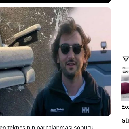
ra Denizi'nde parçalanmış ve yarı batık halde
anı Halit Yukay'dan beş gündür haber alınamıyor.
in "bulundu mu?" diye merak ettiği arama
erken, olayla ilgili iki koldan yeni gelişmeler
Exc
Gü
ken teknesinin parçalanması sonucu