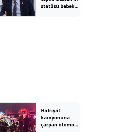
statüsü bebek
katilidir
Hafriyat
kamyonuna
çarpan otomobil
hurdaya döndü