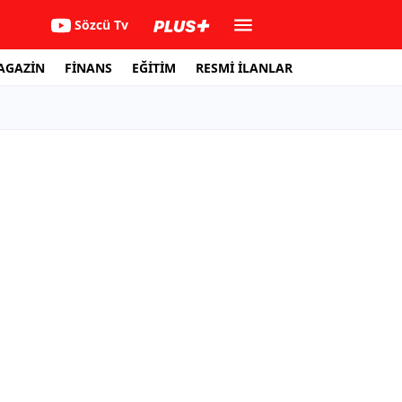
Sözcü Tv
AGAZİN
FİNANS
EĞİTİM
RESMİ İLANLAR