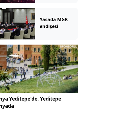
Yasada MGK
endişesi
ya Yeditepe'de, Yeditepe
nyada