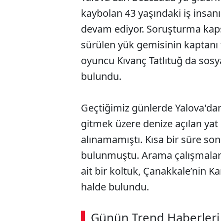
kaybolan 43 yaşındaki iş insan
devam ediyor. Soruşturma kaps
sürülen yük gemisinin kaptanı 
oyuncu Kıvanç Tatlıtuğ da sos
bulundu.
Geçtiğimiz günlerde Yalova'dan
gitmek üzere denize açılan yat 
alınamamıştı. Kısa bir süre son
bulunmuştu. Arama çalışmaları
ait bir koltuk, Çanakkale’nin K
halde bulundu.
ABERİ OKU
➜
Günün Trend Haberleri