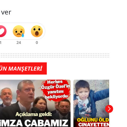
 ver
ÜN MANŞETLERİ