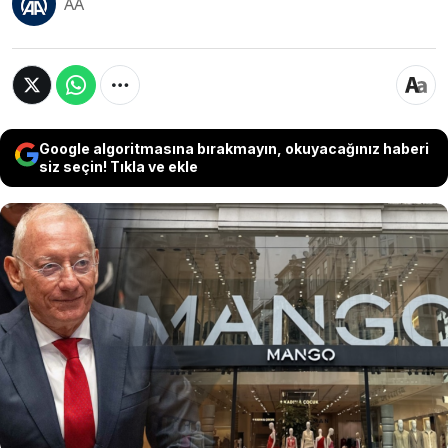
AA
Google algoritmasına bırakmayın, okuyacağınız haberi
siz seçin! Tıkla ve ekle
Mango'nun kurucusu İsak Andiç’in şüpheli
ölümüyle ilgili yürütülen soruşturmada dikkat
çeken bir gelişme yaşandı. Ünlü milyarderin
Montserrat dağında düşerek hayatını
kaybetmesinin ardından, olay anında yanında
olan oğlu Jonathan Andiç cinayet şüphesiyle
gözaltına alındı.