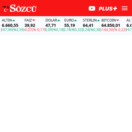
LTIN
FAİZ
DOLAR
EURO
STERLIN
BITCOIN
ALTIN
.660,55
39,92
47,71
55,19
64,41
64.850,01
6.660
7,96
(%2,59)
-0,07
(%-0,17)
0,09
(%0,18)
0,18
(%0,32)
0,24
(%0,38)
-144,30
(%-0,22)
167,96