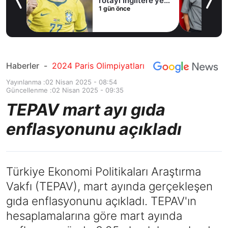
e’ye
Haberler
-
2024 Paris Olimpiyatları
Yayınlanma :
02 Nisan 2025 - 08:54
Güncellenme :
02 Nisan 2025 - 09:35
TEPAV mart ayı gıda
enflasyonunu açıkladı
Türkiye Ekonomi Politikaları Araştırma
Vakfı (TEPAV), mart ayında gerçekleşen
gıda enflasyonunu açıkladı. TEPAV'ın
hesaplamalarına göre mart ayında