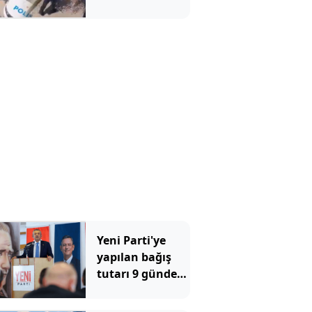
aracını da
tekmeledi
Yeni Parti'ye
yapılan bağış
tutarı 9 günde
300 milyonu
geçti