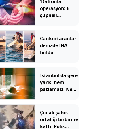
'Daltonlar'
operasyon: 6
şüpheli
tutuklandı
Cankurtaranlar
denizde İHA
buldu
İstanbul'da gece
yarısı nem
patlaması! Nem
oranı yüzde 96'yı
bulacak
Çıplak şahıs
ortalığı birbirine
kattı: Polis