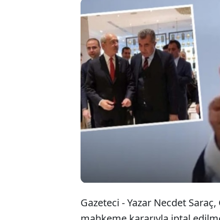
CHP'nin ku
hafta önce
ardından 
Saraç, gel
Gazeteci - Yazar Necdet Saraç,
mahkeme kararıyla iptal edilm