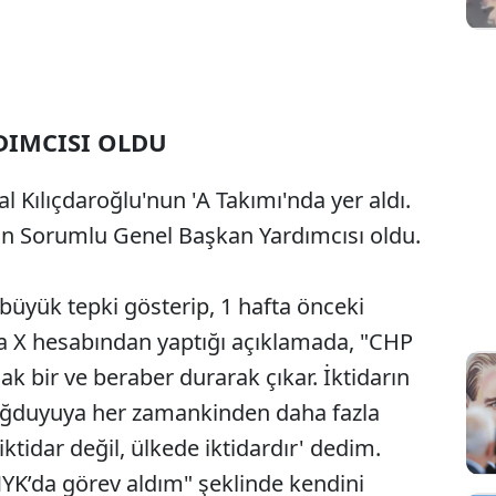
DIMCISI OLDU
 Kılıçdaroğlu'nun 'A Takımı'nda yer aldı.
dan Sorumlu Genel Başkan Yardımcısı oldu.
 büyük tepki gösterip, 1 hafta önceki
da X hesabından yaptığı açıklamada, "CHP
k bir ve beraber durarak çıkar. İktidarın
sağduyuya her zamankinden daha fazla
iktidar değil, ülkede iktidardır' dedim.
K’da görev aldım" şeklinde kendini