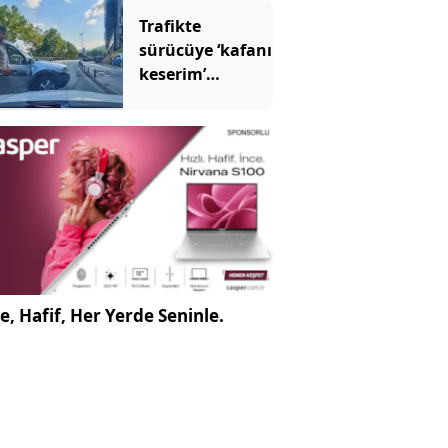
Trafikte
sürücüye ‘kafanı
keserim’
demişti! Cezası
belli oldu
e, Hafif, Her Yerde Seninle.