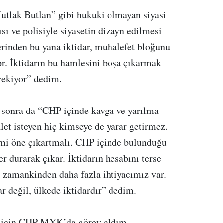
tlak Butlan” gibi hukuki olmayan siyasi
gısı ve polisiyle siyasetin dizayn edilmesi
rinden bu yana iktidar, muhalefet bloğunu
or. İktidarın bu hamlesini boşa çıkarmak
rekiyor” dedim.
sonra da “CHP içinde kavga ve yarılma
et isteyen hiç kimseye de yarar getirmez.
mi öne çıkartmalı. CHP içinde bulunduğu
r durarak çıkar. İktidarın hesabını terse
 zamankinden daha fazla ihtiyacımız var.
ar değil, ülkede iktidardır” dedim.
için CHP MYK’da görev aldım.