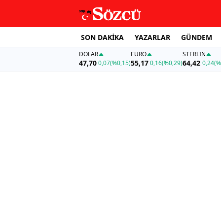
SON DAKİKA
YAZARLAR
GÜNDEM
DOLAR
EURO
STERLIN
47,70
55,17
64,42
0,07
(%0,15)
0,16
(%0,29)
0,24
(%