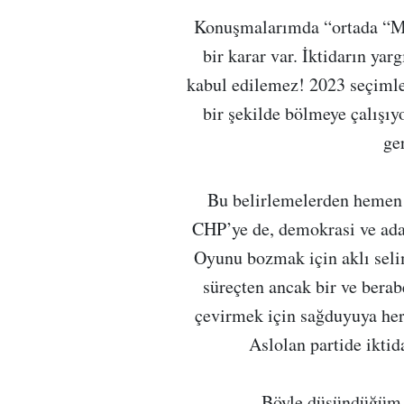
Konuşmalarımda “ortada “Mu
bir karar var. İktidarın yar
kabul edilemez! 2023 seçimle
bir şekilde bölmeye çalışıy
ge
Bu belirlemelerden hemen 
CHP’ye de, demokrasi ve adal
Oyunu bozmak için aklı seli
süreçten ancak bir ve berabe
çevirmek için sağduyuya her
Aslolan partide iktid
Böyle düşündüğüm 