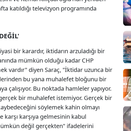
fta katıldığı televizyon programında
DEĞİL'
asi bir karardır, iktidarın arzuladığı bir
planında mümkün olduğu kadar CHP
mek vardır" diyen Saraç, "İktidar uzunca bir
mlerinden bu yana muhalefet bloğunu bir
a çalışıyor. Bu noktada hamleler yapıyor.
erçek bir muhalefet istemiyor. Gerçek bir
kaybedeceğini söylemek kahin olmayı
sle karşı karşıya gelmesinin kabul
mümkün değil gerçekten" ifadelerini