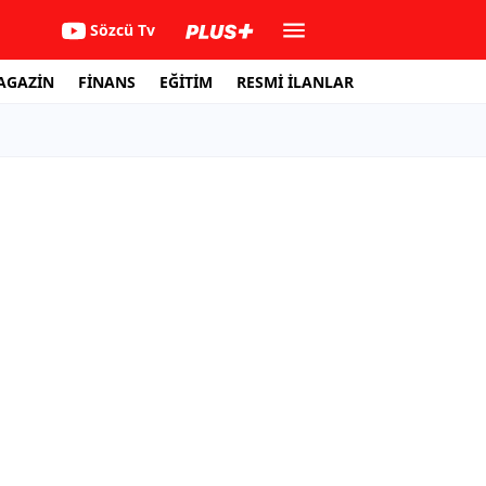
Sözcü Tv
AGAZİN
FİNANS
EĞİTİM
RESMİ İLANLAR