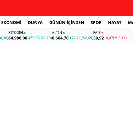
EKONOMİ
DÜNYA
GÜNÜN İÇİNDEN
SPOR
HAYAT
M
BITCOIN
ALTIN
FAİZ
64.986,00
6.664,70
39,92
0,38)
450,97
(%0,70)
172,11
(%2,65)
-0,07
(%-0,17)