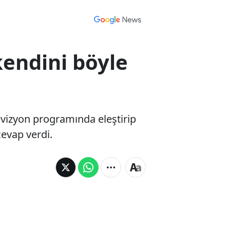
kendini böyle
elevizyon programında eleştirip
cevap verdi.