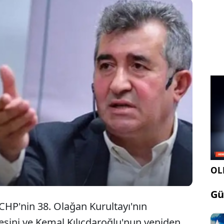
rultayı için verilen 'Mutlak Butlan' kararını bir
 katıldığı televizyon programında eleştirip
Kemal Kılıçdaroğlu'nun yardımcısı olan Necdet
en tepkilere cevap verdi.
OLE
Gü
 CHP'nin 38. Olağan Kurultayı'nın
esini ve Kemal Kılıçdaroğlu'nun yeniden