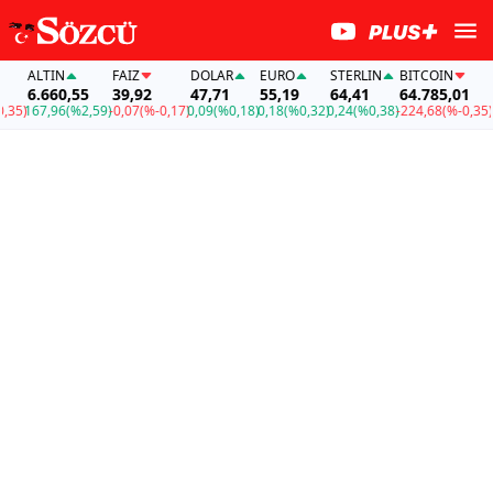
ALTIN
FAİZ
DOLAR
EURO
STERLIN
BITCOIN
AL
6.660,55
39,92
47,71
55,19
64,41
64.785,01
6.
5)
167,96
(%2,59)
-0,07
(%-0,17)
0,09
(%0,18)
0,18
(%0,32)
0,24
(%0,38)
-224,68
(%-0,35)
16