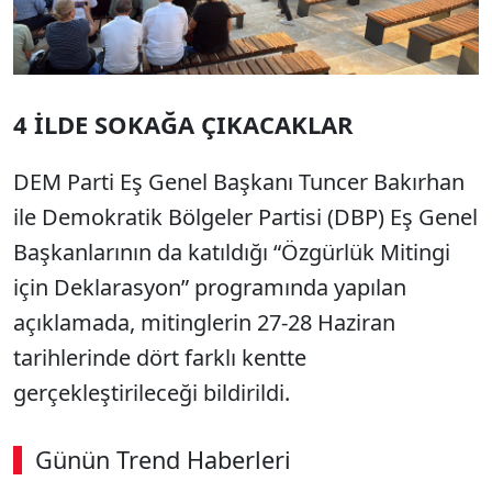
4 İLDE SOKAĞA ÇIKACAKLAR
DEM Parti Eş Genel Başkanı Tuncer Bakırhan
ile Demokratik Bölgeler Partisi (DBP) Eş Genel
Başkanlarının da katıldığı “Özgürlük Mitingi
için Deklarasyon” programında yapılan
açıklamada, mitinglerin 27-28 Haziran
tarihlerinde dört farklı kentte
gerçekleştirileceği bildirildi.
Günün Trend Haberleri
00:01
/ 08:06