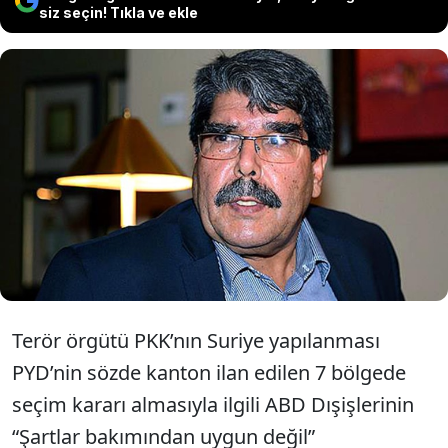
siz seçin! Tıkla ve ekle
Terör örgütü PYD elebaşı Salih Müslim,
ABD'nin sözde seçim kararına karşı
çıkmasına tepki gösterdi. Teröristbaşı,
Türkiye'yi suçladı.
Terör örgütü PKK’nın Suriye yapılanması
PYD’nin sözde kanton ilan edilen 7 bölgede
seçim kararı almasıyla ilgili ABD Dışişlerinin
“Şartlar bakımından uygun değil”