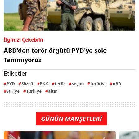
İlginizi Çekebilir
ABD'den terör örgütü PYD'ye şok:
Tanımıyoruz
Etiketler
PYD
Sözcü
PKK
terör
seçim
terörist
ABD
Suriye
Türkiye
altın
GÜNÜN MANŞETLERİ