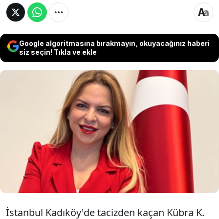
Google algoritmasına bırakmayın, okuyacağınız haberi
siz seçin! Tıkla ve ekle
Kadıköy'de bir genç kadın, kendisini taciz
eden şüpheliden kaçarken taksiye bindi. O
esnada araçta bulunan Kadına Karşı Şiddetin
Önlenmesi bürosunda görevli savcı Ayşe Gül
Gürer, şüpheliyi gözaltına aldırdı.
İstanbul Kadıköy'de tacizden kaçan Kübra K.