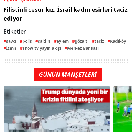
Filistinli cesur kız: İsrail kadın esirleri taciz
ediyor
Etiketler
savcı
polis
saldırı
eylem
gözaltı
taciz
Kadıköy
İzmir
show tv yayın akışı
Merkez Bankası
GÜNÜN MANŞETLERİ