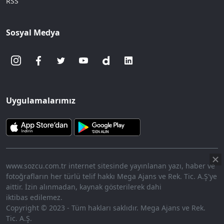
RSS
Sosyal Medya
Uygulamalarımız
www.sozcu.com.tr internet sitesinde yayınlanan yazı, haber ve
fotoğrafların her türlü telif hakkı Mega Ajans ve Rek. Tic. A.Ş'ye
aittir. İzin alınmadan, kaynak gösterilerek dahi
iktibas edilemez.
Copyright © 2023 - Tüm hakları saklıdır. Mega Ajans ve Rek.
Tic. A.Ş.
360p
Loaded
:
Sesi