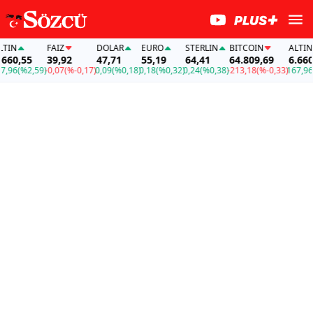
N
FAİZ
DOLAR
EURO
STERLIN
BITCOIN
ALTIN
0,55
39,92
47,71
55,19
64,41
64.809,69
6.660,5
96
(%2,59)
-0,07
(%-0,17)
0,09
(%0,18)
0,18
(%0,32)
0,24
(%0,38)
-213,18
(%-0,33)
167,96
(%